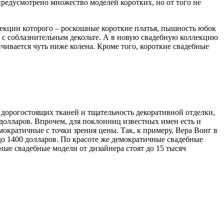
редусмотрено множество моделей коротких, но от того не
лекции которого – роскошные короткие платья, пышность юбок
с соблазнительным декольте. А в новую свадебную коллекцию
нчивается чуть ниже колена. Кроме того, короткие свадебные
о дорогостоящих тканей и тщательность декоративной отделки,
долларов. Впрочем, для поклонниц известных имен есть и
ократичные с точки зрения цены. Так, к примеру, Вера Вонг в
 до 1400 долларов. По красоте же демократичные свадебные
ые свадебные модели от дизайнера стоят до 15 тысяч