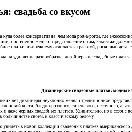
я: свадьба со вкусом
 куда более консервативна, чем мода pret-a-porter, где ежесезо
ции, постепенно меняют представление о том, каким же должно 
ебное платье по-прежнему отличается красотой, роскошью детале
да на удивление разнообразна: дизайнерские свадебные платья от
Дизайнерские свадебные платья: модные 
ьких лет дизайнеры неуклонно меняли традиционное представлен
 слоновой кости, бледно-розового, сиреневого, песочного, а за
х и даже черных свадебных платьев. Удивительно, но в сезоне в
в большинстве своем, к классическому белому.
о увидеть в новой коллекции свадебных платьев американского
 черным цветочным узором, украшающим подол и узкий, корсетны