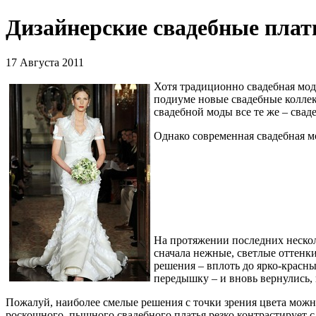
Дизайнерские свадебные плать
17 Августа 2011
Хотя традиционно свадебная мода
подиуме новые свадебные коллек
свадебной моды все те же – свад
Однако современная свадебная мо
На протяжении последних нескол
сначала нежные, светлые оттенки
решения – вплоть до ярко-красны
передышку – и вновь вернулись, 
Пожалуй, наиболее смелые решения с точки зрения цвета можн
роскошного, пышного свадебного платья резко контрастирует с