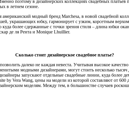
Именно поэтому в дизайнерских коллекциях свадебных платьев п
ых в летнем сезоне.
ся американский модный бренд Marchesa, в новой свадебной кол
ей, украшающих юбку, гармонирует с узким, корсетным верхом 
о куда более сдержанные с точки зрения стиля – длина юбки ока
ар де ля Рента и Monique Lhuillier.
Сколько стоит дизайнерское свадебное платье?
 позволить далеко не каждая невеста. Учитывая высокое качеств
аменитыми модными дизайнерами, могут стоить несколько тысяч 
дизайнеры запускают отдельные свадебные линии, куда более дем
ite by Vera Wang, цены на модели из которой составляют от 600
айнерским моделям. Между тем, в большинстве случаев роскошн