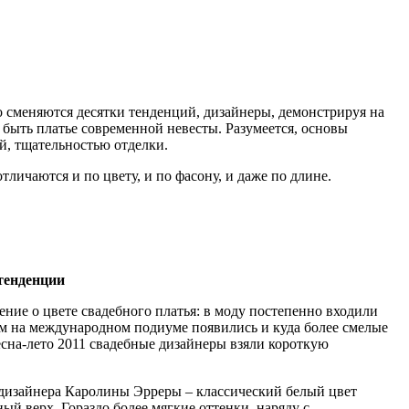
нно сменяются десятки тенденций, дизайнеры, демонстрируя на
быть платье современной невесты. Разумеется, основы
й, тщательностью отделки.
личаются и по цвету, и по фасону, и даже по длине.
тенденции
ие о цвете свадебного платья: в моду постепенно входили
тем на международном подиуме появились и куда более смелые
есна-лето 2011 свадебные дизайнеры взяли короткую
 дизайнера Каролины Эрреры – классический белый цвет
й верх. Гораздо более мягкие оттенки, наряду с