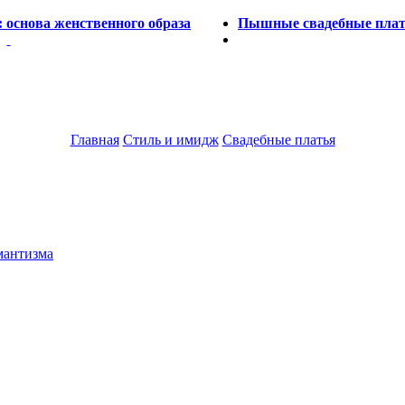
 основа женственного образа
Пышные свадебные плать
Главная
Стиль и имидж
Свадебные платья
мантизма