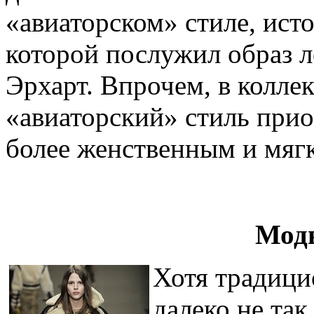
«авиаторском» стиле, ист
которой послужил образ 
Эрхарт. Впрочем, в колле
«авиаторский» стиль прио
более женственным и мяг
Модн
Хотя традици
далеко не так