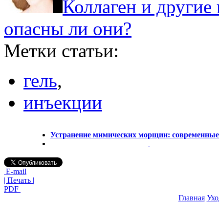
Коллаген и другие
опасны ли они?
Метки статьи:
гель
,
инъекции
Устранение мимических морщин: современны
E-mail
| Печать |
PDF
Главная
Ухо