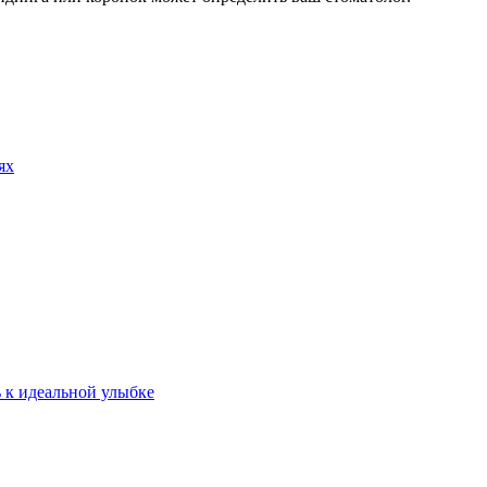
ях
ь к идеальной улыбке