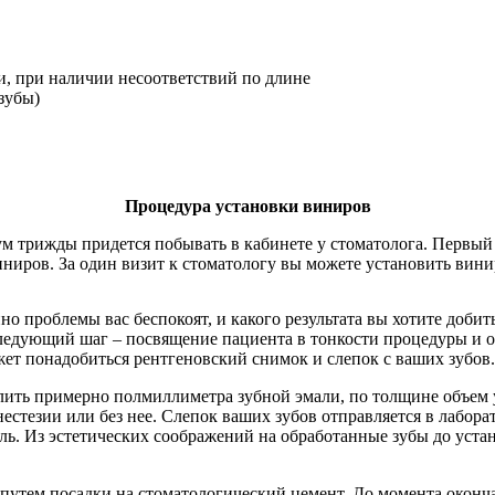
, при наличии несоответствий по длине
зубы)
Процедура установки виниров
 трижды придется побывать в кабинете у стоматолога. Первый в
иров. За один визит к стоматологу вы можете установить винир 
но проблемы вас беспокоят, и какого результата вы хотите добит
следующий шаг – посвящение пациента в тонкости процедуры и о
ет понадобиться рентгеновский снимок и слепок с ваших зубов.
далить примерно полмиллиметра зубной эмали, по толщине объем
естезии или без нее. Слепок ваших зубов отправляется в лабора
ль. Из эстетических соображений на обработанные зубы до уст
путем посадки на стоматологический цемент. До момента оконча