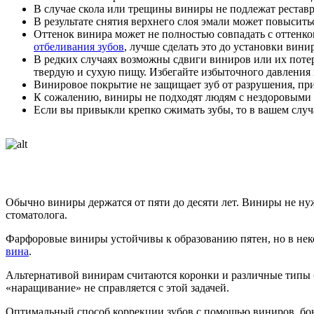
В случае скола или трещины виниры не подлежат рестав
В результате снятия верхнего слоя эмали может повысит
Оттенок винира может не полностью совпадать с оттенком
отбеливания зубов
, лучше сделать это до установки вини
В редких случаях возможны сдвиги виниров или их потеря
твердую и сухую пищу. Избегайте избыточного давления 
Винировое покрытие не защищает зуб от разрушения, пр
К сожалению, виниры не подходят людям с нездоровыми 
Если вы привыкли крепко сжимать зубы, то в вашем слу
Обычно виниры держатся от пяти до десяти лет. Виниры не ну
стоматолога.
Фарфоровые виниры устойчивы к образованию пятен, но в неко
вина
.
Альтернативой винирам считаются коронки и различные типы б
«наращивание» не справляется с этой задачей.
Оптимальный способ коррекции зубов с помощью виниров, бон