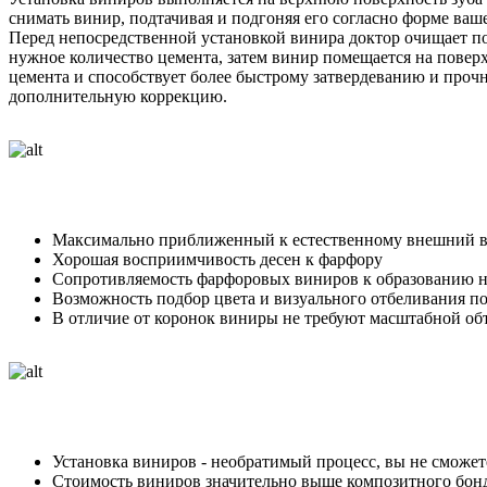
снимать винир, подтачивая и подгоняя его согласно форме ваш
Перед непосредственной установкой винира доктор очищает по
нужное количество цемента, затем винир помещается на повер
цемента и способствует более быстрому затвердеванию и проч
дополнительную коррекцию.
Максимально приближенный к естественному внешний в
Хорошая восприимчивость десен к фарфору
Сопротивляемость фарфоровых виниров к образованию н
Возможность подбор цвета и визуального отбеливания п
В отличие от коронок виниры не требуют масштабной обт
Установка виниров - необратимый процесс, вы не сможете 
Стоимость виниров значительно выше композитного бон