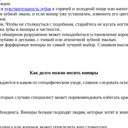
рации.
ься
чувствительность зубов
к горячей и холодной пище или напит
 зубной эмали, и если винир уже установлен, изменить его цве
ров.
. Чтобы не столкнуться с подобным, старайтесь не кусать ногти
на зубы и виниры в частности.
и обширном разрушении может понадобиться установление коро
зубами и деснами, с тонкой или атипичной зубной эмалью.
чае фарфоровые виниры не самый лучший выбор. Слишком высок
Как долго можно носить виниры
ждаются в каком-то специфическом уходе, главное следовать ос
торых случаях специалист может порекомендовать избегать кра
ондинга. Виниры больше подходят людям, которые хотят в значи
динга или коронок может определить ваш стоматолог.