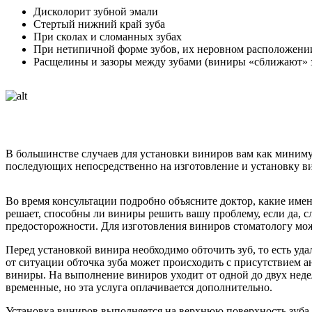
Дисколорит зубной эмали
Стертый нижний край зуба
При сколах и сломанных зубах
При нетипичной форме зубов, их неровном расположении
Расщелины и зазоры между зубами (виниры «сближают» 
В большинстве случаев для установки виниров вам как минимум
последующих непосредственно на изготовление и установку вин
Во время консультации подробно объясните доктор, какие имен
решает, способны ли виниры решить вашу проблему, если да, 
предосторожности. Для изготовления виниров стоматологу мож
Перед установкой винира необходимо обточить зуб, то есть у
от ситуации обточка зуба может происходить с присутствием ан
виниры. На выполнение виниров уходит от одной до двух неде
временные, но эта услуга оплачивается дополнительно.
Установка виниров выполняется на верхнюю поверхность зуба 