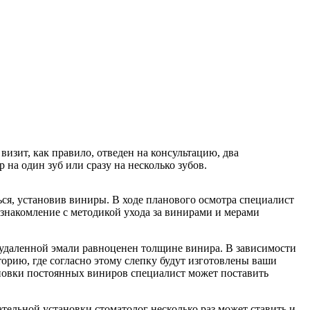
изит, как правило, отведен на консультацию, два
на один зуб или сразу на несколько зубов.
ься, установив виниры. В ходе планового осмотра специалист
знакомление с методикой ухода за винирами и мерами
 удаленной эмали равноценен толщине винира. В зависимости
торию, где согласно этому слепку будут изготовлены ваши
ановки постоянных виниров специалист может поставить
тельной установки стоматолог несколько раз может ставить и