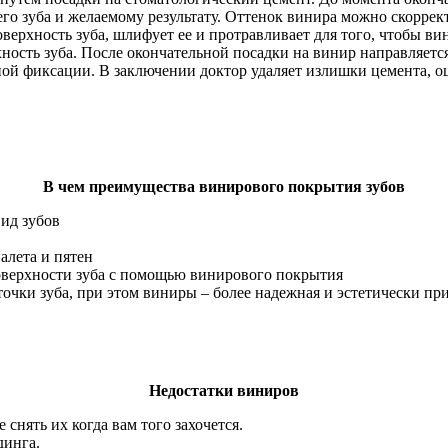
его зуба и желаемому результату. Оттенок винира можно скорре
верхность зуба, шлифует ее и протравливает для того, чтобы в
хность зуба. После окончательной посадки на винир направляет
ной фиксации. В заключении доктор удаляет излишки цемента, 
В чем преимущества винирового покрытия зубов
ид зубов
алета и пятен
оверхности зуба с помощью винирового покрытия
очки зуба, при этом виниры – более надежная и эстетически при
Недостатки виниров
снять их когда вам того захочется.
динга.