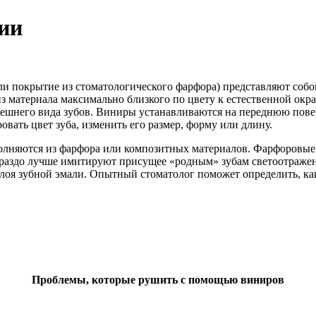
ии
 покрытие из стоматологического фарфора) представляют собой
из материала максимально близкого по цвету к естественной окр
ешнего вида зубов. Виниры устанавливаются на переднюю поверх
овать цвет зуба, изменить его размер, форму или длину.
лняются из фарфора или композитных материалов. Фарфоровые 
ораздо лучше имитируют присущее «родным» зубам светоотражен
 слоя зубной эмали. Опытный стоматолог поможет определить, к
Проблемы, которые рушить с помощью виниров