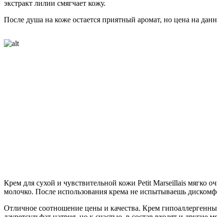
экстракт лилии смягчает кожу.
После душа на коже остается приятный аромат, но цена на данн
Крем для сухой и чувствительной кожи Petit Marseillais мягко о
молочко. После использования крема не испытываешь дискомфо
Отличное соотношение цены и качества. Крем гипоаллергенный
лауретсульфат натрия, но к счастью, в состав входят и другие