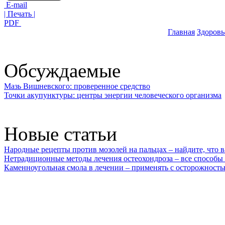
E-mail
| Печать |
PDF
Главная
Здоровь
Обсуждаемые
Мазь Вишневского: проверенное средство
Точки акупунктуры: центры энергии человеческого организма
Новые статьи
Народные рецепты против мозолей на пальцах – найдите, что 
Нетрадиционные методы лечения остеохондроза – все способы
Каменноугольная смола в лечении – применять с осторожност