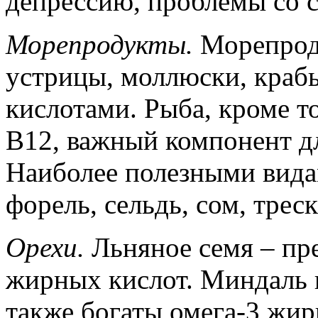
депрессию, проблемы со с
Морепродукты.
Морепроду
устрицы, моллюски, краб
кислотами. Рыба, кроме т
В12, важный компонент д
Наиболее полезными вида
форель, сельдь, сом, треск
Орехи.
Льняное семя – пр
жирных кислот. Миндаль и
также богаты омега-3 жир