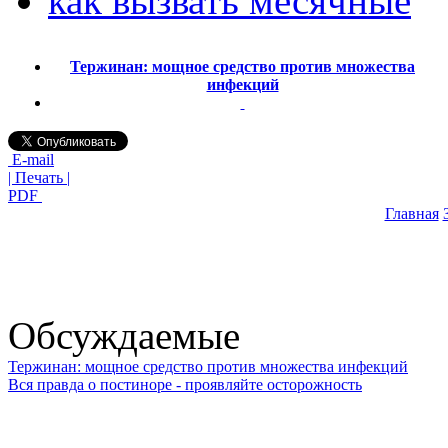
как вызвать месячные
Тержинан: мощное средство против множества
инфекций
E-mail
| Печать |
PDF
Главная
Обсуждаемые
Тержинан: мощное средство против множества инфекций
Вся правда о постиноре - проявляйте осторожность