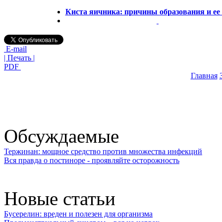
Киста яичника: причины образования и ее
E-mail
| Печать |
PDF
Главная
Обсуждаемые
Тержинан: мощное средство против множества инфекций
Вся правда о постиноре - проявляйте осторожность
Новые статьи
Бусерелин: вреден и полезен для организма