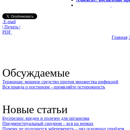
E-mail
| Печать |
PDF
Главная
Обсуждаемые
Тержинан: мощное средство против множества инфекций
Вся правда о постиноре - проявляйте осторожность
Новые статьи
Бусерелин: вреден и полезен для организма
Предменструальный синдром – вся на нервах
Почему не получается забеременеть – ряд основных проблем