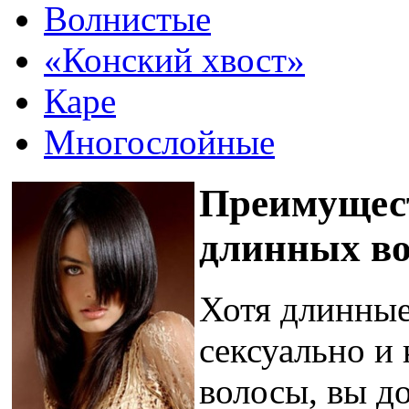
Волнистые
«Конский хвост»
Каре
Многослойные
Преимущест
длинных во
Хотя длинные
сексуально и 
волосы, вы д