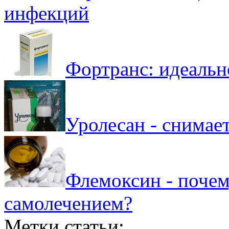
инфекций
Фортранс: идеаль
Уролесан - снимае
Флемоксин - почем
самолечением?
Метки статьи: