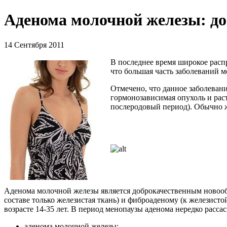
Аденома молочной железы: до
14 Сентября 2011
В последнее время широкое расп
что большая часть заболеваний 
Отмечено, что данное заболеван
гормонозависимая опухоль и рас
послеродовый период). Обычно 
Аденома молочной железы является доброкачественным новообр
составе только железистая ткань) и фиброаденому (к железист
возрасте 14-35 лет. В период менопаузы аденома нередко расса
аденома молочной железы;