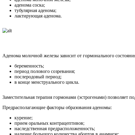
аденома соска;
тубулярная аденома;
лактирующая аденома.
Аденома молочной железы зависит от гормонального состояния
беременность;
период полового созревания;
послеродовый период;
в конце менструального цикла.
Заместительная терапия гормонами (эстрогенами) позволяет по
Предрасполагающие факторы образования аденомы:
курение;
прием оральных контрацептивов;
наследственная предрасположенность;
наличие большого количества абортов в анамнезе;