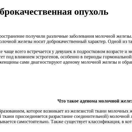
брокачественная опухоль
ространение получили различные заболевания молочной железы
молочной железы носит доброкачественный характер. Одной из т
ие чаще всего встречается у девушек в подростковом возрасте 
тет под влиянием эстрогенов, особенно в периоды гормональной 
женщины сами диагностируют аденому молочной железы и обращ
Что такое аденома молочной желе
азованием, которое возникает из железистой ткани молочных ж
ой ткани присоединяется разрастание соединительной) молочной
сывается самостоятельно. Также существует классификация, в ко