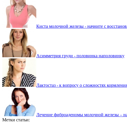
Киста молочной железы - начните с восстано
Асимметрия груди - половинка наполовинку
Лактостаз - к вопросу о сложностях кормлени
Лечение фиброаденомы молочной железы – н
Метки статьи: