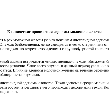
Клинические проявления аденомы молочной железы
тся в рак молочной железы (за исключением листовидной аденом
 Опухоль безболезненна, легко смещается и четко отграничена 
бычно гладкая, но встречаются аденомы с крупнобугристой конс
ной железы встречаются множественные опухоли. Возможен быс
ти различно. Чаще всего опухоль в данный период увеличиваетс
осаться. Влияние аденомы молочной железы на течение беременн
аблюдение за опухолью.
истовидной аденомы слоистое. Такая аденома нередко малигнизир
трым ростом, в результате чего происходит деформация груди.
оверхность.