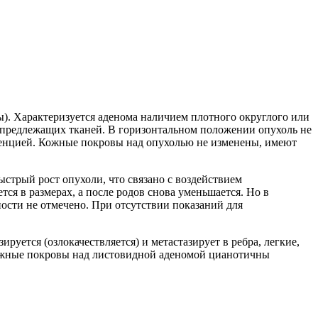
ы). Характеризуется аденома наличием плотного округлого или
от предлежащих тканей. В горизонтальном положении опухоль не
истенцией. Кожные покровы над опухолью не изменены, имеют
трый рост опухоли, что связано с воздействием
я в размерах, а после родов снова уменьшается. Но в
ости не отмечено. При отсутствии показаний для
уется (озлокачествляется) и метастазирует в ребра, легкие,
 Кожные покровы над листовидной аденомой цианотичны