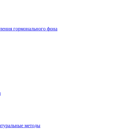
вления гормонального фона
я
атуральные методы