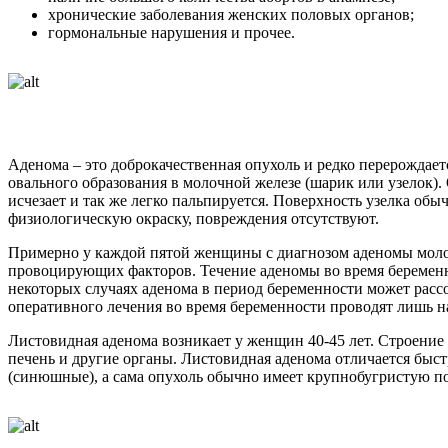
хронические заболевания женских половых органов;
гормональные нарушения и прочее.
Аденома – это доброкачественная опухоль и редко перерождае
овального образования в молочной железе (шарик или узелок).
исчезает и так же легко пальпируется. Поверхность узелка о
физиологическую окраску, повреждения отсутствуют.
Примерно у каждой пятой женщины с диагнозом аденомы молоч
провоцирующих факторов. Течение аденомы во время беременнос
некоторых случаях аденома в период беременности может расс
оперативного лечения во время беременности проводят лишь н
Листовидная аденома возникает у женщин 40-45 лет. Строение л
печень и другие органы. Листовидная аденома отличается быс
(синюшные), а сама опухоль обычно имеет крупнобугристую п