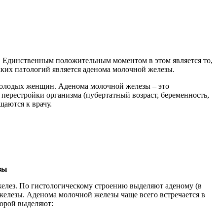
. Единственным положительным моментом в этом является то,
аких патологий является аденома молочной железы.
и молодых женщин. Аденома молочной железы – это
перестройки организма (пубертатный возраст, беременность,
аются к врачу.
зы
елез. По гистологическому строению выделяют аденому (в
 железы. Аденома молочной железы чаще всего встречается в
торой выделяют: