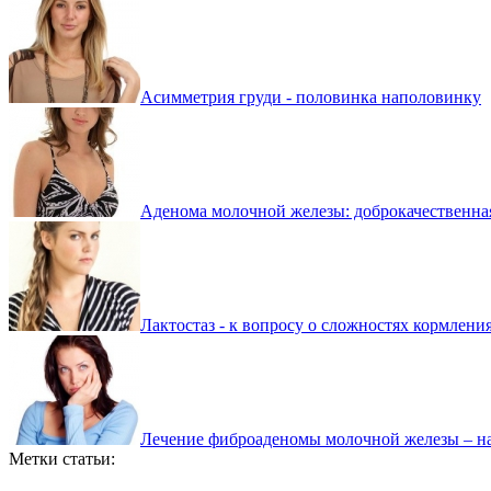
Асимметрия груди - половинка наполовинку
Аденома молочной железы: доброкачественна
Лактостаз - к вопросу о сложностях кормлени
Лечение фиброаденомы молочной железы – н
Метки статьи: