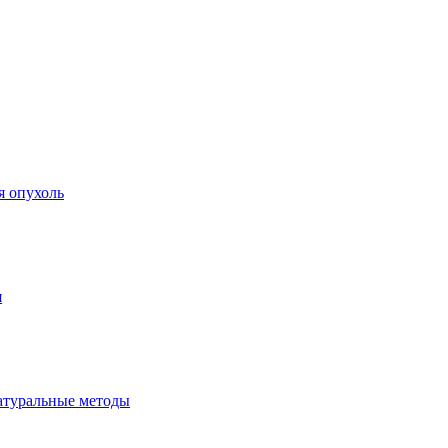
я опухоль
я
атуральные методы