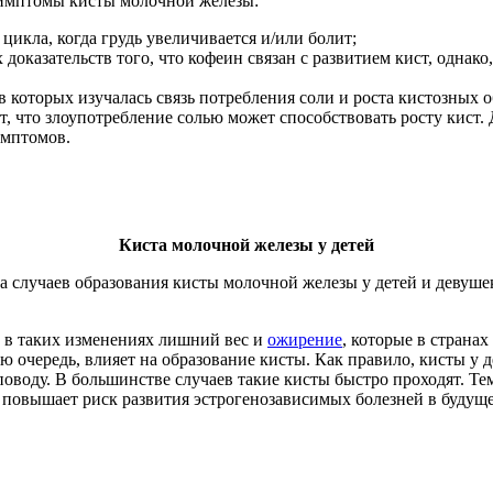
симптомы кисты молочной железы:
икла, когда грудь увеличивается и/или болит;
 доказательств того, что кофеин связан с развитием кист, одна
в которых изучалась связь потребления соли и роста кистозных о
 что злоупотребление солью может способствовать росту кист. Де
имптомов.
Киста молочной железы у детей
 случаев образования кисты молочной железы у детей и девушек
 в таких изменениях лишний вес и
ожирение
, которые в страна
вою очередь, влияет на образование кисты. Как правило, кисты у
оводу. В большинстве случаев такие кисты быстро проходят. Те
 повышает риск развития эстрогенозависимых болезней в будуще