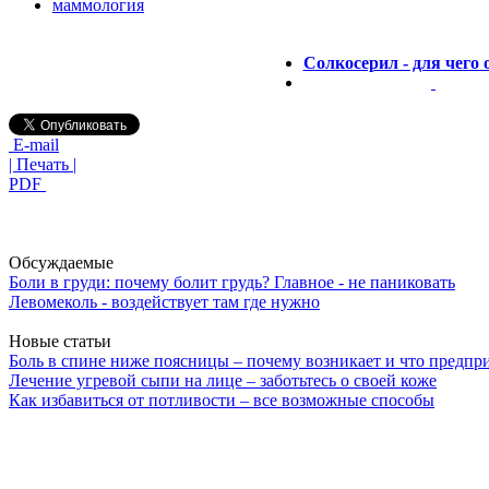
маммология
Солкосерил - для чего 
E-mail
| Печать |
PDF
Обсуждаемые
Боли в груди: почему болит грудь? Главное - не паниковать
Левомеколь - воздействует там где нужно
Новые статьи
Боль в спине ниже поясницы – почему возникает и что предпр
Лечение угревой сыпи на лице – заботьтесь о своей коже
Как избавиться от потливости – все возможные способы