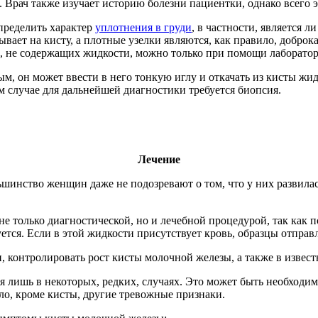
 Врач также изучает историю болезни пациентки, однако всего э
пределить характер
уплотнения в груди
, в частности, является 
вает на кисту, а плотные узелки являются, как правило, доброк
й, не содержащих жидкости, можно только при помощи лаборато
ым, он может ввести в него тонкую иглу и откачать из кисты жи
м случае для дальнейшей диагностики требуется биопсия.
Лечение
шинство женщин даже не подозревают о том, что у них развилась
не только диагностической, но и лечебной процедурой, так как 
уется. Если в этой жидкости присутствует кровь, образцы отправ
 контролировать рост кисты молочной железы, а также в извест
 лишь в некоторых, редких, случаях. Это может быть необходим
о, кроме кисты, другие тревожные признаки.