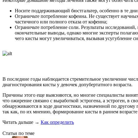
Некоторые домашние методы лечения также могут облегчить 
Носите поддерживающий бюстгальтер, особенно в те дни ц
Ограничьте потребление кофеина. Не существует научных
частичного или полного отказа от кофеина;
Ограничьте потребление соли. Результаты исследований, 
окончательные выводы, однако многие эксперты полагают,
чего кисты могут увеличиваться, вызывая усугубление с
В последние годы наблюдается стремительное увеличение числа
диагностирования кисты у девочек допубертатного возраста.
Причины этого еще выясняются, но многие специалисты винят
что ожирение связано с выработкой эстрогена, а эстроген, в с
обнаруживаются в ходе диагностики, назначенной по другому п
так как, по их мнению, формирование кисты в раннем возрасте
Читать дальше
→
Как определить
Статьи по теме