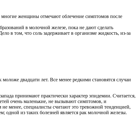
ко, многие женщины отмечают облечение симптомов после
бразований в молочной железе, пока не дают сделать
ло в том, что соль задерживает в организме жидкость, из-за
 моложе двадцати лет. Все менее редкими становятся случаи
х запада принимают практически характер эпидемии. Считается,
 детей очень маленькие, не вызывают симптомов, и
м не менее, специалисты считают это тревожной тенденцией,
м; одной из таких болезней является рак молочной железы.