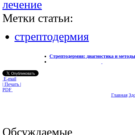
лечение
Метки статьи:
стрептодермия
Стрептодермия: диагностика и методы
E-mail
| Печать |
PDF
Главная
Зд
Обсуждаемые