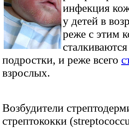
инфекция кож
у детей в воз
реже с этим 
сталкиваются 
подростки, и реже всего
с
взрослых.
Возбудители стрептодерми
стрептококки (streptococc