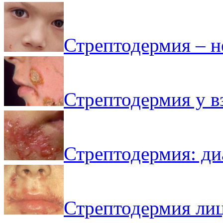
Стрептодермия – 
Стрептодермия у в
Стрептодермия: ди
Стрептодермия лиц