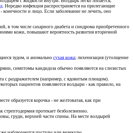
олдырем с жидкости внутри. Волдырь легко лопается,
д
. Нередко инфекция распространяется на прилегающие
 конечности и лицо. Если заболевание не лечить, оно
й, в том числе сахарного диабета и синдрома приобретенного
дениями кожи, повышают вероятность развития вторичной
щиеся зудом, и аномально
сухая кожа
; лихенизация (утолщение
дермии, симптомы кандидоза обычно появляются на слизистых
та с раздражителем (например, с ядовитым плющом).
которых пациентов появляются волдыри - как правило, на
есте образуется корочка - не желтоватая, как при
ак стрептодермия протекает безболезненно.
овы, груди, верхней части спины. На месте волдырей
кже наблюдаются пустулы или везикулы.