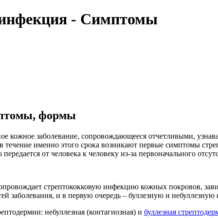
 инфекция - Симптомы
мптомы, формы
ное кожное заболевание, сопровождающееся отчетливыми, узна
ь в течение именно этого срока возникают первые симптомы стре
ко передается от человека к человеку из-за первоначального отсу
провождает стрептококковую инфекцию кожных покровов, завис
тей заболевания, и в первую очередь – буллезную и небуллезную
ептодермии: небуллезная (контагиозная) и
буллезная стрептодер