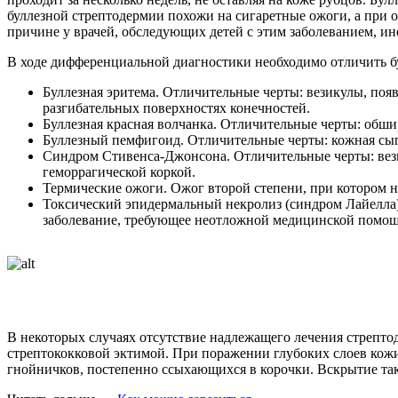
буллезной стрептодермии похожи на сигаретные ожоги, а при 
причине у врачей, обследующих детей с этим заболеванием, и
В ходе дифференциальной диагностики необходимо отличить б
Буллезная эритема. Отличительные черты: везикулы, поя
разгибательных поверхностях конечностей.
Буллезная красная волчанка. Отличительные черты: обши
Буллезный пемфигоид. Отличительные черты: кожная сы
Синдром Стивенса-Джонсона. Отличительные черты: везик
геморрагической коркой.
Термические ожоги. Ожог второй степени, при котором н
Токсический эпидермальный некролиз (синдром Лайелла).
заболевание, требующее неотложной медицинской помощ
В некоторых случаях отсутствие надлежащего лечения стрепто
стрептококковой эктимой. При поражении глубоких слоев кож
гнойничков, постепенно ссыхающихся в корочки. Вскрытие так