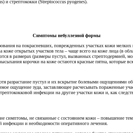
s) и стрептококки (Streptococcus pyogenes).
Симптомы небуллезной формы
зования на покрасневших, поврежденных участках кожи мелких 
оже открытых участков тела – чаще всего на коже лица (в облас
я в размерах (размеры пустул, вызванных стрептодермией, могут
высыхания корочки на коже остаются красные пятна, которые вск
тя разрастание пустул и их вскрытие болевыми ощущениями обы
мое ощущение зуда, заставляющее расчесывать пораженные участк
ю стрептококковой инфекции на другие участки кожи и, как сле
гие симптомы, не связанные с состоянием кожи – повышение тем
й инфекции и необходимости оперативного лечения.