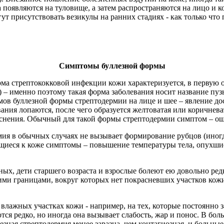
 появляются на туловище, а затем распространяются на лицо и к
гут присутствовать везикулы на ранних стадиях - как только чт
Симптомы буллезной формы
рма стрептококковой инфекции кожи характеризуется, в первую
) – именно поэтому такая форма заболевания носит название п
омов буллезной формы стрептодермии на лице и шее – явление до
ания лопаются, после чего образуется желтоватая или коричнева
раснения. Обычный для такой формы стрептодермии симптом – ощ
рмия в обычных случаях не вызывает формирование рубцов (ино
щиеся к коже симптомы – повышение температуры тела, опухшие
ных, дети старшего возраста и взрослые болеют ею довольно ред
ми границами, вокруг которых нет покрасневших участков кожи.
а влажных участках кожи - например, на тех, которые постоянн
ся редко, но иногда она вызывает слабость, жар и понос. В бо
уллезная стрептодермия менее заразна, чем контагиозная, и бол