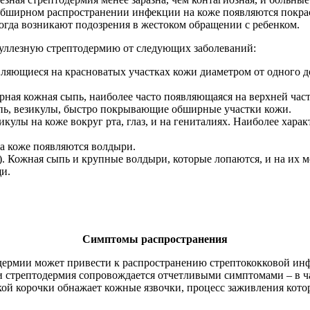
обширном распространении инфекции на коже появляются покрас
ногда возникают подозрения в жестоком обращении с ребенком.
уллезную стрептодермию от следующих заболеваний:
вляющиеся на красноватых участках кожи диаметром от одного д
рная кожная сыпь, наиболее часто появляющаяся на верхней част
пь, везикулы, быстро покрывающие обширные участки кожи.
улы на коже вокруг рта, глаз, и на гениталиях. Наиболее харак
а коже появляются волдыри.
 Кожная сыпь и крупные волдыри, которые лопаются, и на их м
и.
Симптомы распространения
дермии может привести к распространению стрептококковой инфе
и стрептодермия сопровождается отчетливыми симптомами – в ч
ой корочки обнажает кожные язвочки, процесс заживления кото