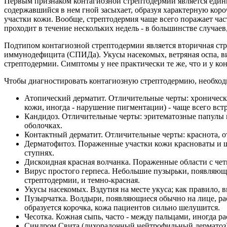
Первым признаком контагиозной стрептодермии является едини
содержавшийся в нем гной засыхает, образуя характерную коро
участки кожи. Вообще, стрептодермия чаще всего поражает час
проходит в течение нескольких недель - в большинстве случаев,
Подтипом контагиозной стрептодермии является вторичная стр
иммунодефицита (СПИДа). Укусы насекомых, ветряная оспа, ви
стрептодермии. Симптомы у нее практически те же, что и у ко
Чтобы диагностировать контагиозную стрептодермию, необход
Атопический дерматит. Отличительные черты: хроничес
кожи, иногда - нарушение пигментации) - чаще всего встр
Кандидоз. Отличительные черты: эритематозные папулы 
оболочках.
Контактный дерматит. Отличительные черты: краснота, о
Дерматофитоз. Пораженные участки кожи красноваты и ш
ступнях.
Дискоидная красная волчанка. Пораженные области с че
Вирус простого герпеса. Небольшие пузырьки, появляющиес
стрептодермии, и темно-красная.
Укусы насекомых. Вздутия на месте укуса; как правило, в
Пузырчатка. Волдыри, появляющиеся обычно на лице, рас
образуется корочка, кожа пациентов сильно шелушится.
Чесотка. Кожная сыпь, часто - между пальцами, иногда р
Синдром Свита (лихорадочный нейтрофильный дерматоз).