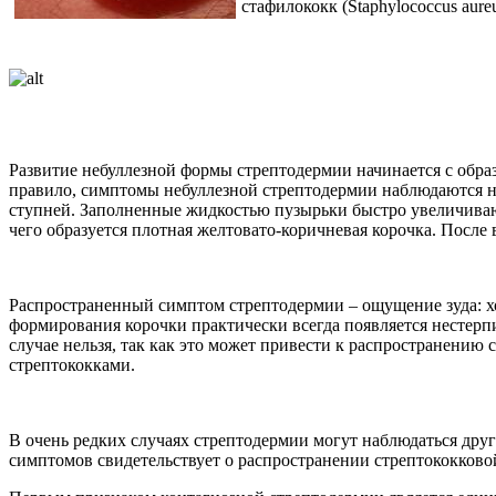
стафилококк (Staphylococcus aureu
Развитие небуллезной формы стрептодермии начинается с обра
правило, симптомы небуллезной стрептодермии наблюдаются на к
ступней. Заполненные жидкостью пузырьки быстро увеличиваютс
чего образуется плотная желтовато-коричневая корочка. После 
Распространенный симптом стрептодермии – ощущение зуда: хо
формирования корочки практически всегда появляется нестерпи
случае нельзя, так как это может привести к распространени
стрептококками.
В очень редких случаях стрептодермии могут наблюдаться дру
симптомов свидетельствует о распространении стрептококково