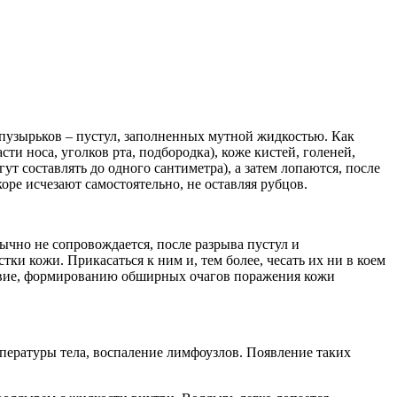
пузырьков – пустул, заполненных мутной жидкостью. Как
ти носа, уголков рта, подбородка), коже кистей, голеней,
 составлять до одного сантиметра), а затем лопаются, после
оре исчезают самостоятельно, не оставляя рубцов.
чно не сопровождается, после разрыва пустул и
и кожи. Прикасаться к ним и, тем более, чесать их ни в коем
дствие, формированию обширных очагов поражения кожи
пературы тела, воспаление лимфоузлов. Появление таких