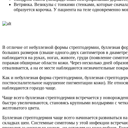
Ветрянка. Везикулы с тонкими стенками, которые сначала
образуется корочка. У пациента на теле одновременно мо
В отличие от небуллезной формы стрептодермии, буллезная фо
больших размеров (свыше одного-двух сантиметров в диаметре
наблюдается на руках, ногах, животе, груди (появление симпт
поражая обширные области кожи. Через несколько дней образов
отваливается, а на ее месте наблюдаются незначительные пок
Как и небуллезная форма стрептодермии, буллезная стрептоде
поствоспалительное нарушение пигментации кожи). Не относя
наблюдаются гораздо чаще.
Чаще всего буллезная стрептодермия встречается у новорожден
быстро увеличиваются, становясь крупными волдырями с четки
желтоватого цвета.
Буллезная стрептодермия чаще всего начинается развиваться н
складках шеи. Системные симптомы у этой инфекции встречают
проходит за несколько недель, не оставляя на коже рубцов. Б