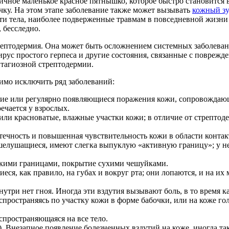
чное маленькое красное пятнышко, которое быстро становится в
чку. На этом этапе заболевание также может вызывать
кожный зу
ти тела, наиболее подверженные травмам в повседневной жизни -
 бесследно.
ептодермия. Она может быть осложнением системных заболевани
рус простого герпеса и другие состояния, связанные с повреж
нтагиозной стрептодермии.
имо исключить ряд заболеваний:
кие или регулярно появляющиеся поражения кожи, сопровождаю
ечается у взрослых.
или красноватые, влажные участки кожи; в отличие от стрепто
течность и повышенная чувствительность кожи в области контак
елушащиеся, имеют слегка выпуклую «активную границу»; у не
ткими границами, покрытие сухими чешуйками.
я, как правило, на губах и вокруг рта; они лопаются, и на их м
нутри нет гноя. Иногда эти вздутия вызывают боль, в то время к
пространяясь по участку кожи в форме бабочки, или на коже гол
аспространяющаяся на все тело.
 Внезапное появление болезненных вздутий на коже, иногда та