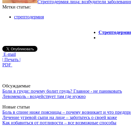
Стрептодермия лица: возбудители заболевани
Метки статьи:
стрептодермия
Стрептодермия
E-mail
| Печать |
PDF
Обсуждаемые
Боли в груди: почему болит грудь? Главное - не паниковать
Левомеколь - воздействует там где нужно
Новые статьи
Боль в спине ниже поясницы – почему возникает и что предпр
Лечение угревой сыпи на лице – заботьтесь о своей коже
Как избавиться от потливости – все возможные способы