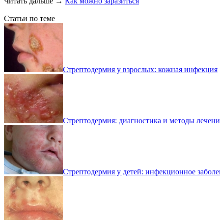
Читать дальше
→
Как можно заразиться
Статьи по теме
Стрептодермия у взрослых: кожная инфекция
Стрептодермия: диагностика и методы лечени
Стрептодермия у детей: инфекционное забол