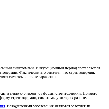
ваемыми симптомами. Инкубационный период составляет от
птодермии. Фактически это означает, что стрептодермия,
тствия симптомов после заражения.
ят, в первую очередь, от формы стрептодермии. Принято
 форму стрептодермии, симптомы у которых разные.
мия
. Возбудителями заболевания являются золотистый