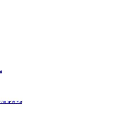
я
евание кожи