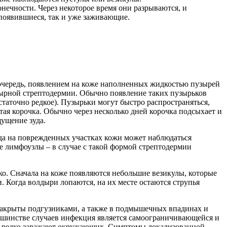
онечности. Через некоторое время они разрываются, и
о появившиеся, так и уже заживающие.
 очередь, появлением на коже наполненных жидкостью пузырей
узырной стрептодермии. Обычно появление таких пузырьков
статочно редкое). Пузырьки могут быстро распространяться,
тая корочка. Обычно через несколько дней корочка подсыхает и
ущение зуда.
гда на поврежденных участках кожи может наблюдаться
 лимфоузлы – в случае с такой формой стрептодермии
ко. Сначала на коже появляются небольшие везикулы, которые
 Когда волдыри лопаются, на их месте остаются струпья
о закрыты подгузниками, а также в подмышечных впадинах и
льшинстве случаев инфекция является самоограничивающейся и
ьные редко заражают окружающих. Симптомы локализованной