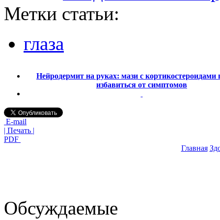
Метки статьи:
глаза
Нейродермит на руках: мази с кортикостероидами 
избавиться от симптомов
E-mail
| Печать |
PDF
Главная
Зд
Обсуждаемые