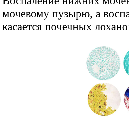
Воспаление нижних мочев
мочевому пузырю, а восп
касается почечных лохано