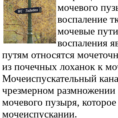
мочевого пузы
воспаление т
мочевые пути
воспаления я
путям относятся мочеточн
из почечных лоханок к м
Мочеиспускательный кана
чрезмерном размножении 
мочевого пузыря, которое
мочеиспускании.