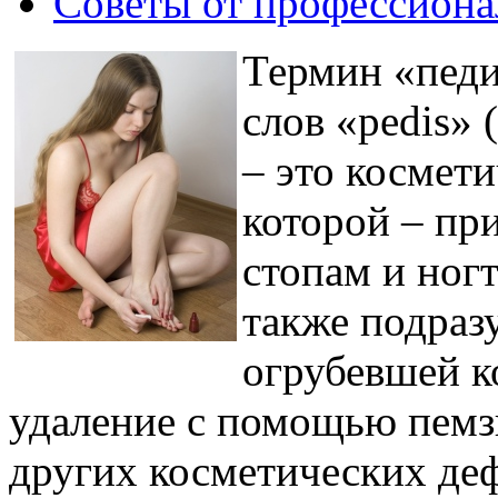
Советы от профессиона
Термин «педи
слов «pedis» 
– это космети
которой – пр
стопам и ног
также подраз
огрубевшей к
удаление с помощью пемзы
других косметических де