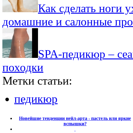
Как сделать ноги 
домашние и салонные пр
SPA-педикюр – сеа
походки
Метки статьи:
педикюр
Новейшие тенденции нейл-арта - пастель или яркие
вспышки?