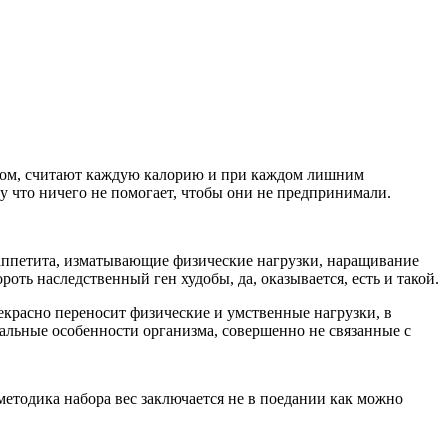
есом, считают каждую калорию и при каждом лишним
му что ничего не помогает, чтобы они не предпринимали.
 аппетита, изматывающие физические нагрузки, наращивание
оть наследственный ген худобы, да, оказывается, есть и такой.
рекрасно переносит физические и умственные нагрузки, в
альные особенности организма, совершенно не связанные с
методика набора вес заключается не в поедании как можно