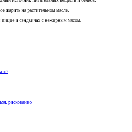
дный источник питательных веществ и белков.
ое жарить на растительном масле.
й пицце и сэндвичах с нежирным мясом.
ать?
ьзя, рискованно