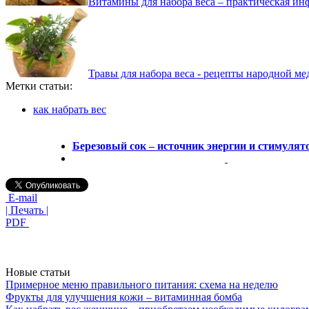
Витамины для набора веса – практическая и
Травы для набора веса - рецепты народной м
Метки статьи:
как набрать вес
Березовый сок – источник энергии и стимулят
E-mail
| Печать |
PDF
Новые статьи
Примерное меню правильного питания: схема на неделю
Фрукты для улучшения кожи – витаминная бомба