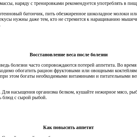
ссы, наряду с тренировками рекомендуется употреблять в пищ
отеиновый батончик, пить обезжиренное шоколадное молоки или
рекусы нужны даже тем, кто не стремится к наращиванию мыше
.
Восстановление веса после болезни
и, ведь болезни часто сопровождаются потерей аппетита. Во врем
бходимо обогатить рацион фруктовыми или овощными коктейлям
 и при этом богаты необходимыми витаминами и питательными 
 Для насыщения организма белком, кушайте нежирное мясо, рыбу
ь блюд с сырой рыбой.
Как повысить аппетит