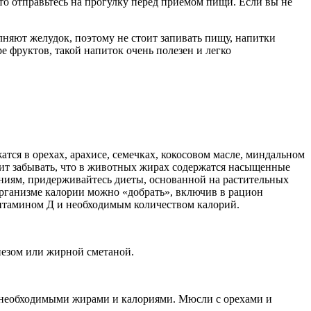
то отправьтесь на прогулку перед приемом пищи. Если вы не
лняют желудок, поэтому не стоит запивать пищу, напитки
е фруктов, такой напиток очень полезен и легко
ся в орехах, арахисе, семечках, кокосовом масле, миндальном
тоит забывать, что в животных жирах содержатся насыщенные
ниям, придерживайтесь диеты, основанной на растительных
организме калории можно «добрать», включив в рацион
витамином Д и необходимым количеством калорий.
незом или жирной сметаной.
й, необходимыми жирами и калориями. Мюсли с орехами и