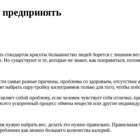
ы предпринять
ых стандартов красоты большинство людей борется с лишним в
 Но существуют и те, которые не знают, как поправиться, пото
ести самые разные причины, проблемы со здоровьем, отсутствие
 набрать пару-тройку килограммов только для того, чтобы побор
авляет собой проблему, если человек чувствует себя отлично, п
всего ускоренный процесс обмена веществ или другие индивиду
м нужно набрать вес, делать это нужно правильно. Правильная 
реблении как можно большего количества калорий.