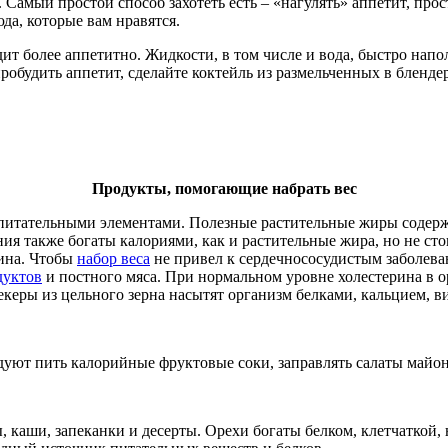
Самый простой способ захотеть есть – «нагулять» аппетит, прос
юда, которые вам нравятся.
т более аппетитно. Жидкости, в том числе и вода, быстро напо
обудить аппетит, сделайте коктейль из размельченных в блендер
Продукты, помогающие набрать вес
итательными элементами. Полезные растительные жиры содержат
ния также богаты калориями, как и растительные жира, но не с
ина. Чтобы
набор веса
не привел к сердечнососудистым заболева
дуктов
и постного мяса. При нормальном уровне холестерина в 
еры из цельного зерна насытят организм белками, кальцием, 
ндуют пить калорийные фруктовые соки, заправлять салаты майо
ы, каши, запеканки и десерты. Орехи богаты белком, клетчатко