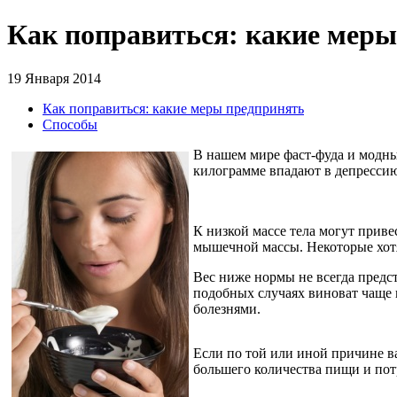
Как поправиться: какие мер
19 Января 2014
Как поправиться: какие меры предпринять
Способы
В нашем мире фаст-фуда и модн
килограмме впадают в депрессию.
К низкой массе тела могут прив
мышечной массы. Некоторые хотят
Вес ниже нормы не всегда предст
подобных случаях виноват чаще 
болезнями.
Если по той или иной причине ва
большего количества пищи и пот