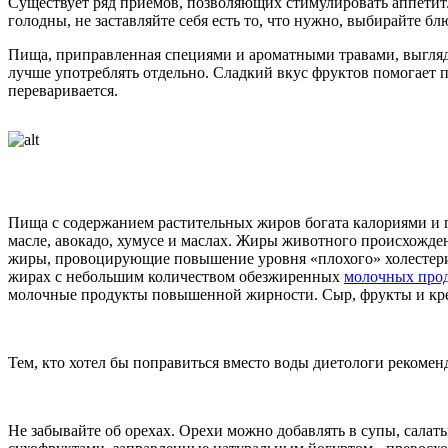
Существует ряд приемов, позволяющих стимулировать аппетит. 
голодны, не заставляйте себя есть то, что нужно, выбирайте бл
Пища, приправленная специями и ароматными травами, выгляди
лучше употреблять отдельно. Сладкий вкус фруктов помогает пр
переваривается.
Пища с содержанием растительных жиров богата калориями и п
масле, авокадо, хумусе и маслах. Жиры животного происхожде
жиры, провоцирующие повышение уровня «плохого» холестер
жирах с небольшим количеством обезжиренных
молочных про
молочные продукты повышенной жирности. Сыр, фрукты и крек
Тем, кто хотел бы поправиться вместо воды диетологи рекоме
Не забывайте об орехах. Орехи можно добавлять в супы, салат