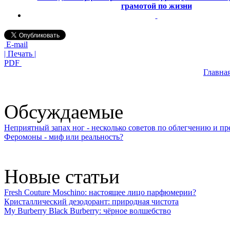
грамотой по жизни
E-mail
| Печать |
PDF
Главна
Обсуждаемые
Неприятный запах ног - несколько советов по облегчению и 
Феромоны - миф или реальность?
Новые статьи
Fresh Couture Moschino: настоящее лицо парфюмерии?
Кристаллический дезодорант: природная чистота
My Burberry Black Burberry: чёрное волшебство