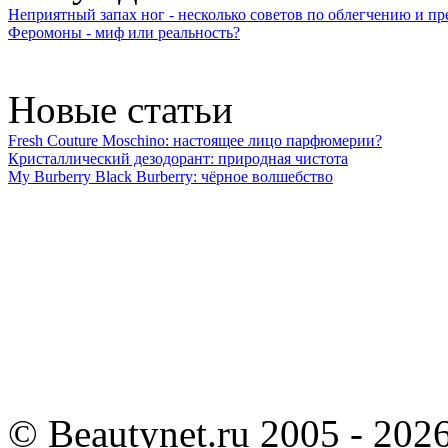
Неприятный запах ног - несколько советов по облегчению и 
Феромоны - миф или реальность?
Новые статьи
Fresh Couture Moschino: настоящее лицо парфюмерии?
Кристаллический дезодорант: природная чистота
My Burberry Black Burberry: чёрное волшебство
©
Beautynet.ru 2005 - 202