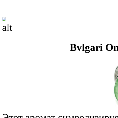
Bvlgari O
Этот аромат символизируе