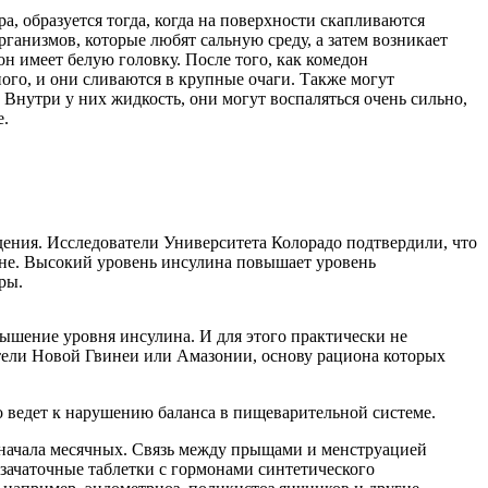
, образуется тогда, когда на поверхности скапливаются
рганизмов, которые любят сальную среду, а затем возникает
он имеет белую головку. После того, как комедон
ного, и они сливаются в крупные очаги. Также могут
 Внутри у них жидкость, они могут воспаляться очень сильно,
е.
ения. Исследователи Университета Колорадо подтвердили, что
не. Высокий уровень инсулина повышает уровень
ры.
ышение уровня инсулина. И для этого практически не
ители Новой Гвинеи или Амазонии, основу рациона которых
то ведет к нарушению баланса в пищеварительной системе.
 начала месячных. Связь между прыщами и менструацией
озачаточные таблетки с гормонами синтетического