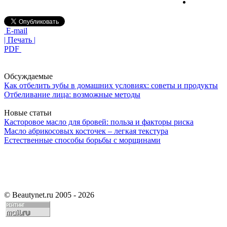
E-mail
| Печать |
PDF
Обсуждаемые
Как отбелить зубы в домашних условиях: советы и продукты
Отбеливание лица: возможные методы
Новые статьи
Касторовое масло для бровей: польза и факторы риска
Масло абрикосовых косточек – легкая текстура
Естественные способы борьбы с морщинами
©
Beautynet.ru 2005 - 2026