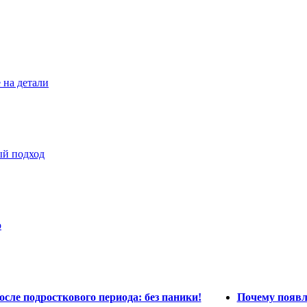
 на детали
ый подход
о
ле подросткового периода: без паники!
Почему появ