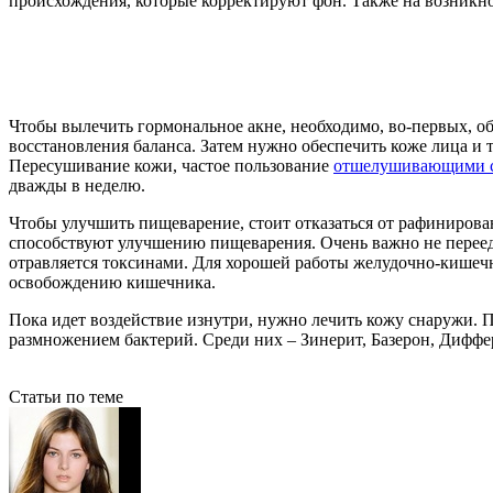
происхождения, которые корректируют фон. Также на возникно
Чтобы вылечить гормональное акне, необходимо, во-первых, о
восстановления баланса. Затем нужно обеспечить коже лица и 
Пересушивание кожи, частое пользование
отшелушивающими с
дважды в неделю.
Чтобы улучшить пищеварение, стоит отказаться от рафиниров
способствуют улучшению пищеварения. Очень важно не перееда
отравляется токсинами. Для хорошей работы желудочно-кишечн
освобождению кишечника.
Пока идет воздействие изнутри, нужно лечить кожу снаружи. 
размножением бактерий. Среди них – Зинерит, Базерон, Диффер
Статьи по теме