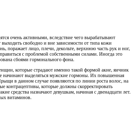
вятся очень активными, вследствие чего вырабатывают
 выходить свободно и вне зависимости от типа кожи
, поражает лицо, плечи, декольте, верхнюю часть рук и ног,
справиться с проблемой собственными силами. Иногда это
ирована сбоями гормонального фона.
женщин, которые страдают именно такой формой акне, яичник
тве начинают выделяться мужские гормоны. Их повышенная
Прыщи в данном случае появляются по линии роста волос, на
ные контрацептивы, которые должны скорректировать
кие средства назначают девушкам, начиная с двенадцати лет.
ных витаминов.