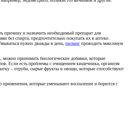
 например, эндометриоз, поликистоз яичников и другие.
ть причину и назначить необходимый препарат для
ми без спирта, предпочтительно покупать их в аптеке.
Умываться нужно дважды в день,
пилинг
проводить максимум
, можно принимать биологические добавки, которые
оров. Если есть проблемы с очищением кишечника, организм
чатку – отруби, сырые фрукты и овощи, которые способствуют
о применения, которые уменьшают воспаление и борются с