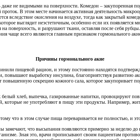
даже не видимыми на поверхности. Комедон – закупоренная пора
 проток. В этом месте начинается активная деятельность микроо
ется вследствие окисления на воздухе, тогда как закрытый комед
, которое выглядит неэстетичным, особенно если их появляется м
 на поверхность, и разрушают ткани, оставляя после себя рубцы.
ния чаще всего являются главным признаком гормонального акн
Причины гормонального акне
инили пищевой рацион, и этому постоянно находятся подтвержд
, повышают выработку инсулина, благоприятствуя развитию ак
т повышенную секрецию кожного сала, которое закупоривает по
 белый хлеб, выпечка, газированные напитки, провоцируют пов
дей, которые не употребляют в пищу эти продукты. Например, ж
отому что в этом случае пища переваривается не полностью, и э
ы замечают, что высыпания появляются примерно за неделю до
рганизме. Зная это, врачи прописывают своим пациентам против