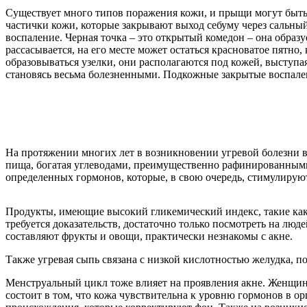
Существует много типов поражения кожи, и прыщи могут быть 
частички кожи, которые закрывают выход себуму через сальный
воспаление. Черная точка – это открытый комедон – она образу
рассасывается, на его месте может остаться красноватое пятно
образовываться узелки, они располагаются под кожей, выступая
становясь весьма болезненными. Подкожные закрытые воспале
На протяжении многих лет в возникновении угревой болезни в
пища, богатая углеводами, преимущественно рафинированными
определенных гормонов, которые, в свою очередь, стимулирую
Продукты, имеющие высокий гликемический индекс, такие как
требуется доказательств, достаточно только посмотреть на лю
составляют фрукты и овощи, практически незнакомы с акне.
Также угревая сыпь связана с низкой кислотностью желудка, п
Менструальный цикл тоже влияет на проявления акне. Женщин
состоит в том, что кожа чувствительна к уровню гормонов в о