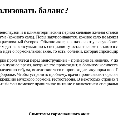
ализовать баланс?
 менопаузой и в климактерический период сальные железы стано
ума (кожного сала). Поры закупориваются, кожное сало не может
расноватый бугорок. Обычно акне, как называют угревую болезнь
иходят на консультацию к специалисту, остальные же пытаются 
ь идет о гормональном акне, то есть, болезни, которая спровоц
ярко проявляется перед менструацией – примерно за неделю. У 
м в нужное время, когда же это происходит, в большом количес
делению себума, вследствие чего и происходит закупорка пор. 
одбородке. Чтобы устранить проблему, врачи прописывают ораль
рекцию мужского гормона тестостерона. В некоторых странах та
ьный фон поможет правильное питание с включением специаль
Симптомы гормонального акне