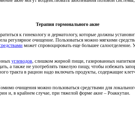
вение акне могут воздействовать заболевания половой системы,
Терапия гормонального акне
братиться к гинекологу и дерматологу, которые должны установи
тела регулярное очищение. Пользоваться можно мягкими средства
редствами
может спровоцировать еще большее салоотделение. 
анных
углеводов
, слишком жирной пищи, газированных напитков
ть, а также не употреблять тяжелую пищу, чтобы избежать зап
ого тракта в рацион надо включать продукты, содержащие клет
Помимо очищения можно пользоваться средствами для локальног
ин и, в крайнем случае, при тяжелой форме акне – Роаккутан.