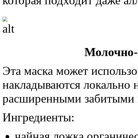
которая подходит даже ал
Молочно-
Эта маска может использо
накладываются локально 
расширенными забитыми 
Ингредиенты:
чайная ложка органиче