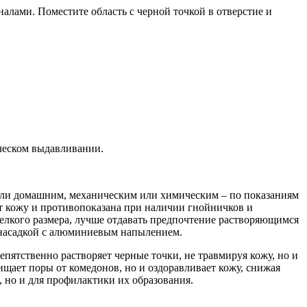
налами. Поместите область с черной точкой в отверстие и
ческом выдавливании.
 или домашним, механическим или химическим – по показаниям
ет кожу и противопоказана при наличии гнойничков и
елкого размера, лучше отдавать предпочтение растворяющимся
- насадкой с алюминиевым напылением.
епятственно растворяет черные точки, не травмируя кожу, но и
ищает поры от комедонов, но и оздоравливает кожу, снижая
, но и для профилактики их образования.