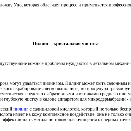
 ложку Уно, которая облегчает процесс и применяется профессио
Пилинг – кристальная чистота
сопутствующие кожные проблемы нуждаются в детальном механи
пероза могут удаляться пилингом. Пилинг может быть салонным
еского скрабирования легко выполнять, но процедура травмиру
сметическое средство с абразивными частичками среднего или м
ти глубокую чистку в салоне аппаратом для микродермабразии 
ческий
пилинг
с салициловой кислотой, который не только беспр
слота имеет на кожу комплексное воздействие, она не только оч
т эффективность метода не только для очищения от черных точек