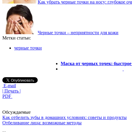
Как убрать черные точки на носу: глубокое о
Черные точки – неприятности для кожи
Метки статьи:
черные точки
Маска от черных точек: быстрое
E-mail
| Печать |
PDF
Обсуждаемые
Как отбелить зубы в домашних условиях: советы и продукты
Отбеливание лица: возможные методы