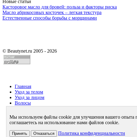
Новые статьи
Касторовое масло для бровей: польза и факторы риска
Масло абрикосовых косточек – легкая текстура
Естественные способы борьбы с морщинами
©
Beautynet.ru 2005 - 2026
Главная
Уход за телом
Уход за лицом
Волосы
Парфюмерия
Здоровье
Мы используем файлы cookie для улучшения вашего опыта 
Диета
соглашаетесь на использование нами файлов cookie.
Стиль и имидж
Архив
Политика конфиденциальности
Принять
Отказаться