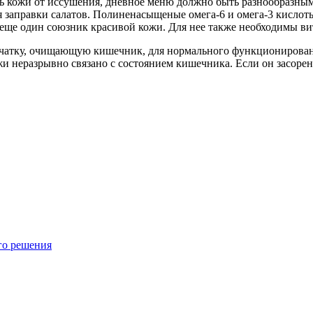
ть кожи от иссушения, дневное меню должно быть разнообразны
 заправки салатов. Полиненасыщеные омега-6 и омега-3 кислоты 
о еще один союзник красивой кожи. Для нее также необходимы в
тчатку, очищающую кишечник, для нормального функционирован
 неразрывно связано с состоянием кишечника. Если он засорен,
го решения