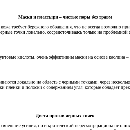
Маски и пластыри – чистые поры без травм
я кожа требует бережного обращения, что не всегда возможно п
рные точки локально, сосредоточиваясь только на проблемной зо
уктовые кислоты, очень эффективны маски на основе каолина – 
ваются локально на область с черными точками, через нескольк
ки-пленки и полоски с содержанием угля, которые обладает п
Диета против черных точек
о внешние усилия, но и критический пересмотр рациона питания