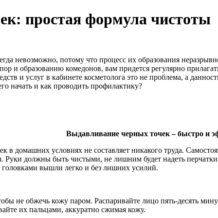
чек: простая формула чистоты
егда невозможно, потому что процесс их образования неразрывно
 пор и образованию комедонов, вам придется регулярно прилагат
дств и услуг в кабинете косметолога это не проблема, а даннос
чего начать и как проводить профилактику?
Выдавливание черных точек – быстро и 
ек в домашних условиях не составляет никакого труда. Самосто
. Руки должны быть чистыми, не лишним будет надеть перчатки
 головками вышли легко и без лишних усилий.
обы не обжечь кожу паром. Распаривайте лицо пять-десять мину
вайте их пальцами, аккуратно сжимая кожу.