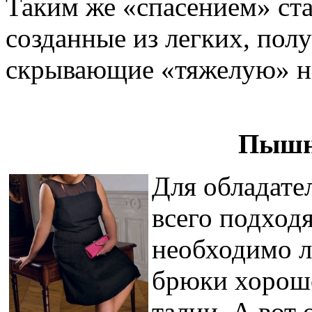
Таким же «спасением» ста
созданные из легких, пол
скрывающие «тяжелую» н
Пышн
Для обладат
всего подход
необходимо л
брюки хорошо
талии. А вот