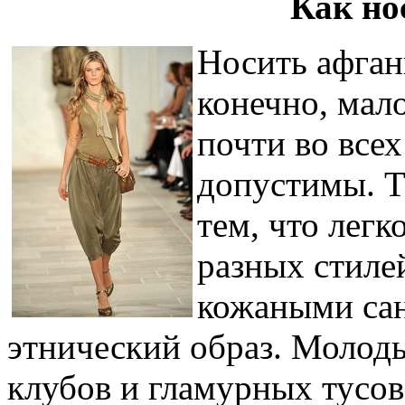
Как но
Носить афган
конечно, мало
почти во все
допустимы. Т
тем, что лег
разных стиле
кожаными сан
этнический образ. Молод
клубов и гламурных тусов