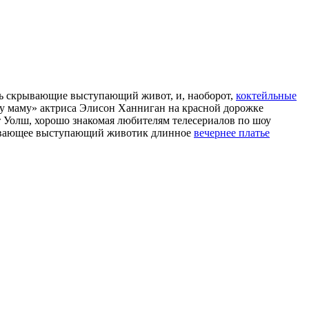
уть скрывающие выступающий живот, и, наоборот,
коктейльные
шу маму» актриса Элисон Ханниган на красной дорожке
т Уолш, хорошо знакомая любителям телесериалов по шоу
крывающее выступающий животик длинное
вечернее платье