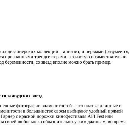
х дизайнерских коллекций – а значит, и первыми (разумеется,
я признанными трендсеттерами, а зачастую и самостоятельно
д беременности, со звезд вполне можно брать пример.
 голливудских звезд
дневные фотографии знаменитостей – это платья: длинные и
знаменитости в большинстве своем выбирают удобный прямой
Гарнер с красной дорожки кинофестиваля AFI Fest или
ая своей любовью к соблазнительно-узким джинсам, во время