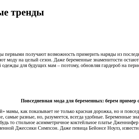
ые тренды
зды первыми получают возможность примерить наряды из последни
ют моду на целый сезон. Даже беременные знаменитости остаютс
 одежды для будущих мам – поэтому, обновляя гардероб на перио
Повседневная мода для беременных: берем пример с
й» мамы, как показывает не только красная дорожка, но и повсе
е, самые разные, но, разумеется, всегда удобные. Беременные 
будь то стильное асимметричное коктейльное платье Дженнифер 
менной Джессики Симпсон. Даже певица Бейонсе Ноулз, известн