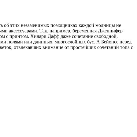
вать об этих незаменимых помощниках каждой модницы не
ными аксессуарами. Так, например, беременная Дженнифер
ом с принтом. Хилари Дафф даже сочетание свободной,
ими полями или длинных, многослойных бус. А Бейонсе перед
веток, отвлекавших внимание от простейших сочетаний топа с