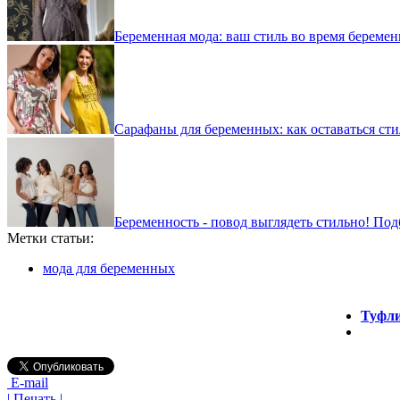
Беременная мода: ваш стиль во время береме
Сарафаны для беременных: как оставаться ст
Беременность - повод выглядеть стильно! Под
Метки статьи:
мода для беременных
Туфли
E-mail
| Печать |