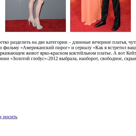
етко разделить на две категории – длинные вечерние платья, ч
по фильму «Американский пирог» и сериалу «Как я встретил ва
черкивающем живот ярко-красном коктейльном платье. А вот Кей
монии «Золотой глобус»-2012 выбрала, наоборот, свободное, с
у носить