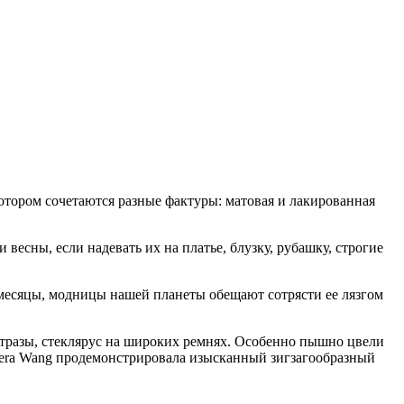
отором сочетаются разные фактуры: матовая и лакированная
весны, если надевать их на платье, блузку, рубашку, строгие
о месяцы, модницы нашей планеты обещают сотрясти ее лязгом
 стразы, стеклярус на широких ремнях. Особенно пышно цвели
. Vera Wang продемонстрировала изысканный зигзагообразный