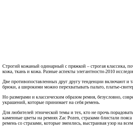
Строгий кожаный одинарный с пряжкой – строгая классика, поч
кожа, ткань и кожа. Разные аспекты элегантности-2010 исследова
Две противопоставленных друг другу тенденции включают и тако
брюки, а широкими можно перехватывать пальто, платье-свите
Но размерами и классическим образом ремня, безусловно, совр
украшений, которые принимает на себя ремень.
Для любителей этнической темы и тех, кто не прочь порадоват
каменные цветы на ремнях Zac Pozen, стразами блистали пояса
ремень со стразами, которые змеились, выстраивая узор на вс