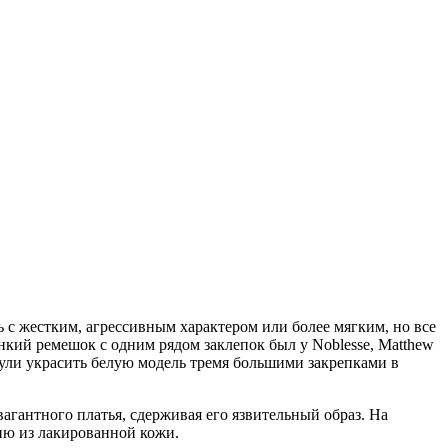
ь с жестким, агрессивным характером или более мягким, но все
нкий ремешок с одним рядом заклепок был у Noblesse, Matthew
нули украсить белую модель тремя большими закрепками в
агантного платья, сдерживая его язвительный образ. На
мню из лакированной кожи.