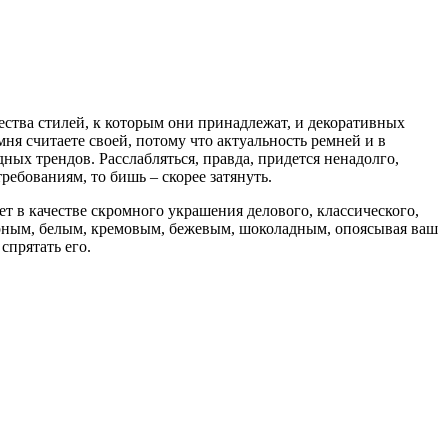
ожества стилей, к которым они принадлежат, и декоративных
ня считаете своей, потому что актуальность ремней и в
ных трендов. Расслабляться, правда, придется ненадолго,
ребованиям, то бишь – скорее затянуть.
т в качестве скромного украшения делового, классического,
ерным, белым, кремовым, бежевым, шоколадным, опоясывая ваш
спрятать его.