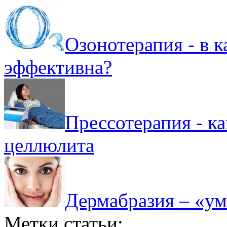
Озонотерапия - в к
эффективна?
Прессотерапия - ка
целлюлита
Дермабразия – «у
Метки статьи: