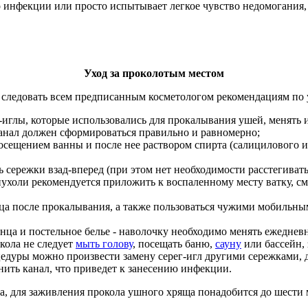
о инфекции или просто испытывает легкое чувство недомогания,
Уход за проколотым местом
 следовать всем предписанным косметологом рекомендациям по 
-иглы, которые использовались для прокалывания ушей, менять и
канал должен сформироваться правильно и равномерно;
осещением ванны и после нее раствором спирта (салицилового 
 сережки взад-вперед (при этом нет необходимости расстегиват
ухоли рекомендуется приложить к воспаленному месту ватку, см
сяца после прокалывания, а также пользоваться чужими мобильн
нца и постельное белье - наволочку необходимо менять ежеднев
кола не следует
мыть голову
, посещать баню,
сауну
или бассейн, 
едуры можно произвести замену серег-игл другими сережками, 
ить канал, что приведет к занесению инфекции.
а, для заживления прокола ушного хряща понадобится до шести 