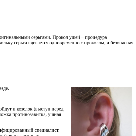
ригинальными серьгами. Прокол ушей – процедура
ольку серьга вдевается одновременно с проколом, и безопасная
езде.
ойдут и козелок (выступ перед
ножка противозавитка, ушная
лифицированный специалист,
ек (так называемых