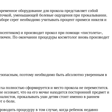
временное оборудование для прокола представляет собой
 заточкой, уменьшающей болевые ощущения при прокалывании.
ыборе серег необходимо учитывать процент примеси никеля и
нтисептиком) и производит прокол при помощи «пистолета»,
сключен. По окончании процедуры косметолог вновь производит
езопасным, поэтому необходимо быть абсолютно уверенным в
уха полностью сформируется и место прокола не переместится.
е осознает, что на его мочке находится посторонний предмет и
циалистов, прокалывать уши детям стоит именно в раннем
т о боли.
роводить процедуру в том случае, когда ребенок недавно