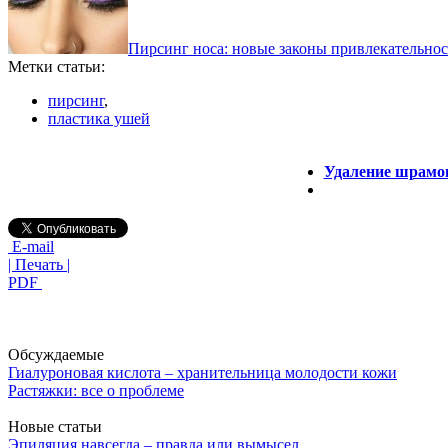
Пирсинг носа: новые законы привлекательно
Метки статьи:
пирсинг
,
пластика ушей
Удаление шрамов
E-mail
| Печать |
PDF
Обсуждаемые
Гиалуроновая кислота – хранительница молодости кожи
Растяжки: все о проблеме
Новые статьи
Эпиляция навсегда – правда или вымысел