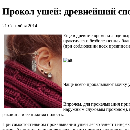
Прокол ушей: древнейший сп
21 Сентября 2014
Еще в древние времена люди вы
практически безболезненная благ
(при соблюдении всех предписан
Чаще всего прокалывают мочку ух
Впрочем, для прокалывания приг
наружным слуховым проходом), и
раковина и ее нижняя полость.
При самостоятельном прокалывании ушей легко занести инфек
который сможет точно определить место прокола, поскольку н