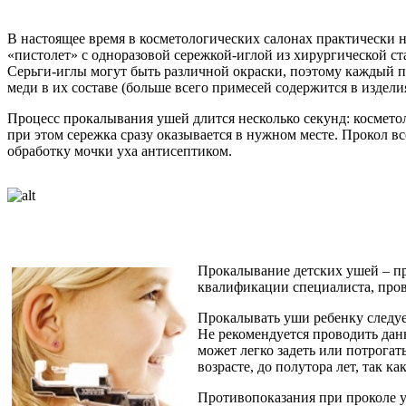
В настоящее время в косметологических салонах практически 
«пистолет» с одноразовой сережкой-иглой из хирургической с
Серьги-иглы могут быть различной окраски, поэтому каждый п
меди в их составе (больше всего примесей содержится в издели
Процесс прокалывания ушей длится несколько секунд: космето
при этом сережка сразу оказывается в нужном месте. Прокол в
обработку мочки уха антисептиком.
Прокалывание детских ушей – п
квалификации специалиста, пров
Прокалывать уши ребенку следует
Не рекомендуется проводить данн
может легко задеть или потрога
возрасте, до полутора лет, так 
Противопоказания при проколе уш