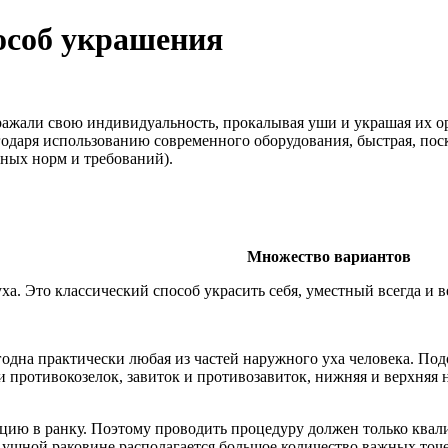
особ украшения
ражали свою индивидуальность, прокалывая уши и украшая их о
одаря использованию современного оборудования, быстрая, поск
ных норм и требований).
Множество вариантов
а. Это классический способ украсить себя, уместный всегда и в
одна практически любая из частей наружного уха человека. Под
 противокозелок, завиток и противозавиток, нижняя и верхняя 
цию в ранку. Поэтому проводить процедуру должен только ква
а ушной раковине располагается большое количество важных точ