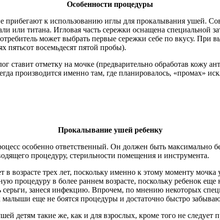
Особенности процедуры
не прибегают к использованию иглы для прокалывания ушей. Со
тали или титана. Игловая часть сережки оснащена специальной
отребитель может выбрать первые сережки себе по вкусу. При в
ях пятьсот восемьдесят пятой пробы).
лог ставит отметку на мочке (предварительно обработав кожу а
сегда производится именно там, где планировалось, «промах» и
Прокалывание ушей ребенку
роцесс особенно ответственный. Он должен быть максимально б
одящего процедуру, стерильности помещения и инструмента.
 в возрасте трех лет, поскольку именно к этому моменту мочка 
ую процедуру в более раннем возрасте, поскольку ребенок еще н
ть серьги, занеся инфекцию. Впрочем, по мнению некоторых спе
как малыши еще не боятся процедуры и достаточно быстро забываю
ей детям такие же, как и для взрослых, кроме того не следует п