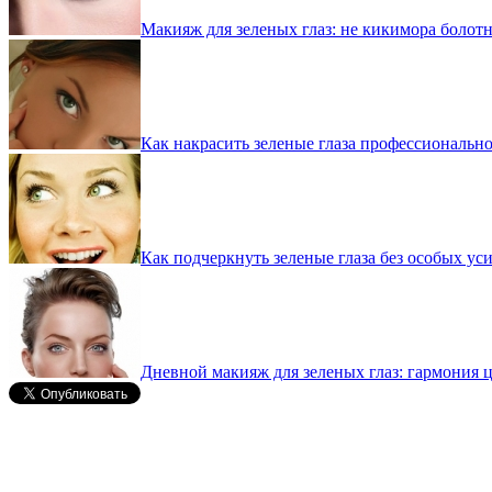
Макияж для зеленых глаз: не кикимора болотна
Как накрасить зеленые глаза профессионально
Как подчеркнуть зеленые глаза без особых ус
Дневной макияж для зеленых глаз: гармония 