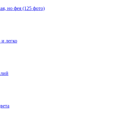
я, но фея (125 фото)
 и легко
илий
цвета