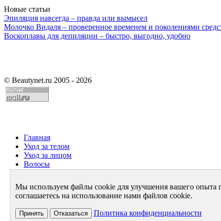
Новые статьи
Эпиляция навсегда – правда или вымысел
Молочко Видаля – проверенное временем и поколениями средс
Воскоплавы для депиляции – быстро, выгодно, удобно
©
Beautynet.ru 2005 - 2026
Главная
Уход за телом
Уход за лицом
Волосы
Парфюмерия
Здоровье
Мы используем файлы cookie для улучшения вашего опыта 
Диета
соглашаетесь на использование нами файлов cookie.
Стиль и имидж
Архив
Политика конфиденциальности
Принять
Отказаться