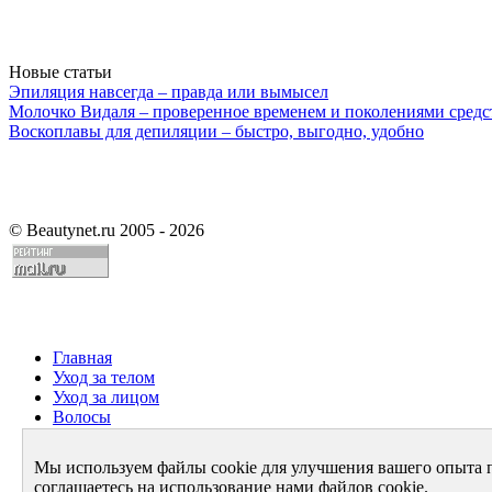
Новые статьи
Эпиляция навсегда – правда или вымысел
Молочко Видаля – проверенное временем и поколениями средс
Воскоплавы для депиляции – быстро, выгодно, удобно
©
Beautynet.ru 2005 - 2026
Главная
Уход за телом
Уход за лицом
Волосы
Парфюмерия
Здоровье
Мы используем файлы cookie для улучшения вашего опыта 
Диета
соглашаетесь на использование нами файлов cookie.