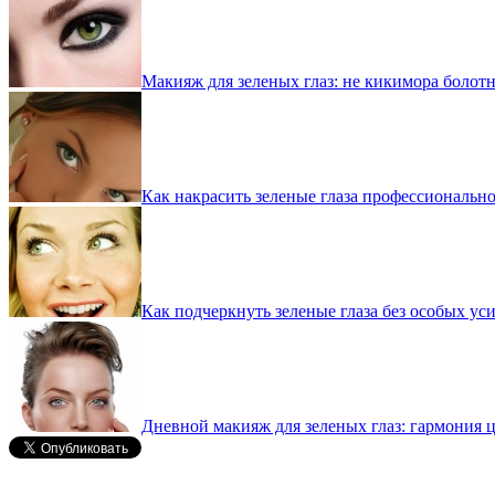
Макияж для зеленых глаз: не кикимора болотна
Как накрасить зеленые глаза профессионально
Как подчеркнуть зеленые глаза без особых ус
Дневной макияж для зеленых глаз: гармония 