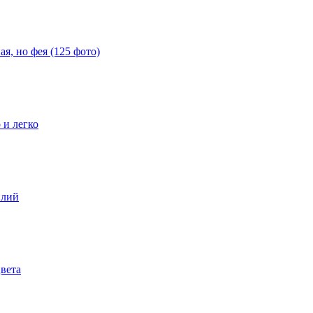
я, но фея (125 фото)
 и легко
илий
цвета