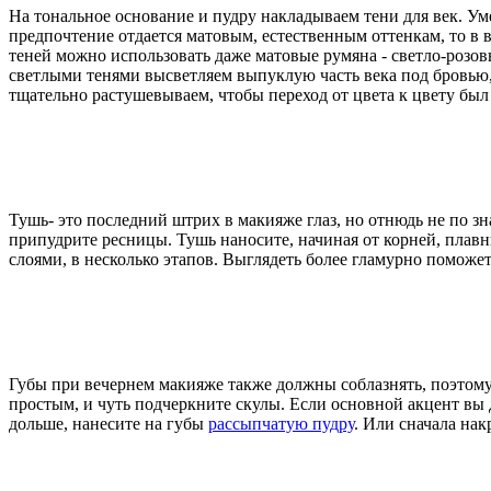
На тональное основание и пудру накладываем тени для век. Ум
предпочтение отдается матовым, естественным оттенкам, то в
теней можно использовать даже матовые румяна - светло-розовы
светлыми тенями высветляем выпуклую часть века под бровью, 
тщательно растушевываем, чтобы переход от цвета к цвету был
Тушь- это последний штрих в макияже глаз, но отнюдь не по 
припудрите ресницы. Тушь наносите, начиная от корней, пла
слоями, в несколько этапов. Выглядеть более гламурно поможе
Губы при вечернем макияже также должны соблазнять, поэтому
простым, и чуть подчеркните скулы. Если основной акцент вы 
дольше, нанесите на губы
рассыпчатую пудру
. Или сначала нак