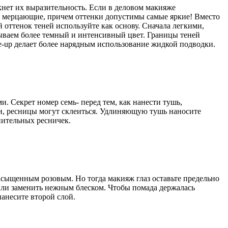
кнет их выразительность. Если в деловом макияже
ли мерцающие, причем оттенки допустимы самые яркие! Вместо
 оттенок теней используйте как основу. Сначала легкими,
дываем более темный и интенсивный цвет. Границы теней
e-up делает более нарядным использование жидкой подводки.
 Секрет номер семь- перед тем, как нанести тушь,
ки, ресницы могут склеиться. Удлиняющую тушь наносите
нительных ресничек.
сыщенным розовым. Но тогда макияж глаз оставьте предельно
 или заменить нежным блеском. Чтобы помада держалась
нанесите второй слой.