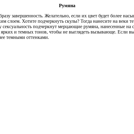
Румяна
разу завершенность. Желательно, если их цвет будет более насы
им слоем. Хотите подчеркнуть скулы? Тогда нанесите на веки т
у сексуальность подчеркнут мерцающие румяна, нанесенные на с
м ярких и темных тонов, чтобы не выглядеть вызывающе. Если вы
олее темными оттенками.