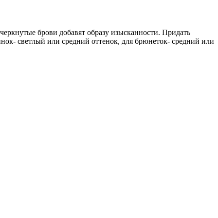
одчеркнутые брови добавят образу изысканности. Придать
нок- светлый или средний оттенок, для брюнеток- средний или