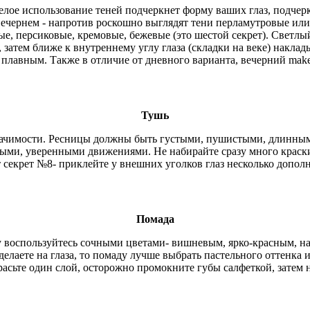
елое использование теней подчеркнет форму ваших глаз, подчер
 вечернем - напротив роскошно выглядят тени перламутровые и
е, персиковые, кремовые, бежевые (это шестой секрет). Светлый
затем ближе к внутреннему углу глаза (складки на веке) накла
 плавным. Также в отличие от дневного варианта, вечерний mak
Тушь
значимости. Ресницы должны быть густыми, пушистыми, длинными.
вными, уверенными движениями. Не набирайте сразу много крас
т секрет №8- приклейте у внешних уголков глаз несколько допол
Помада
 воспользуйтесь сочными цветами- вишневым, ярко-красным, на
делаете на глаза, то помаду лучше выбрать пастельного оттенка
расьте один слой, осторожно промокните губы салфеткой, затем 