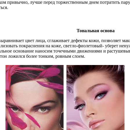
шком привычно, лучше перед торжественным днем потратить пару
ься.
Тональная основа
выравнивает цвет лица, сглаживает дефекты кожи, позволяет м
изовать покраснения на коже, светло-фиолетовый- уберет нену
ное основание наносим точечными движениями и растушевываем 
 тон ложился более тонким, ровным слоем.