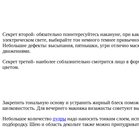
Секрет второй- обязательно поинтересуйтесь накануне, при ка
электрическом свете, выбирайте тон немного темнее привычного
Небольшие дефекты: высыпания, пятнышки, угри отлично мас
движениями.
Секрет третий- наиболее соблазнительно смотрится лицо в фор
цветом.
Закрепить тональную основу и устранить жирный блеск поможе
шелковистость. Для вечернего макияжа визажисты советуют выб
Небольшое количество
пудры
надо наносить тонким слоем, испо
подбородку. Шею и область декольте также можно припудривать