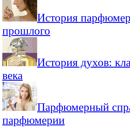
История парфюмер
прошлого
История духов: кл
века
Парфюмерный спра
парфюмерии