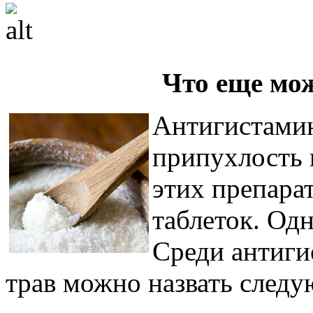
Что еще мо
Антигистамин
припухлость 
этих препарат
таблеток. Од
Среди антиги
трав можно назвать след