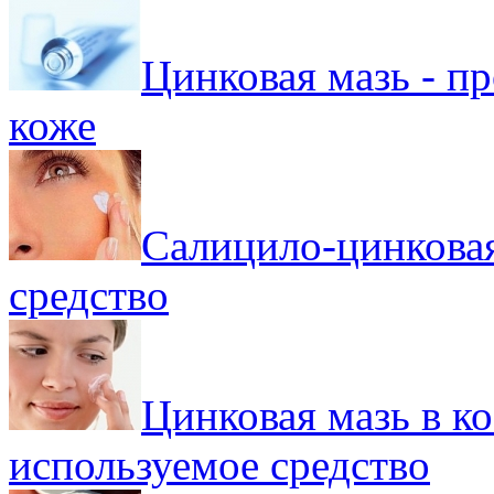
Цинковая мазь - п
коже
Салицило-цинковая
средство
Цинковая мазь в к
используемое средство