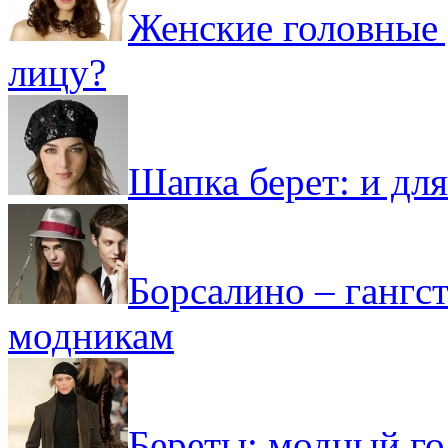
Женские головные 
лицу?
Шапка берет: и дл
Борсалино – гангс
модникам
Береты: модный го