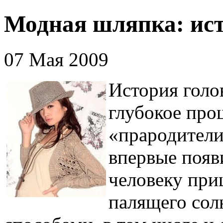
Модная шляпка: ист
07 Мая 2009
История голо
глубокое про
«прародител
впервые появи
человеку при
палящего сол