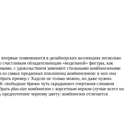
, впервые появившиеся в дизайнерских коллекциях несколько
о счастливым обладательницам «модельной» фигуры, как
формами, с удовольствием заменяют стильными комбинезонами
на из самых преданных поклонниц комбинезонов: в них она
 брать пример с Хадсон не только можно, но даже нужно.
рой: свободные брюки чуть скрадывают очертания слишком
рать plus-size комбинезон с корсетным верхом (лучше всего на
ь предпочтение черному цвету: комбинезон отличается