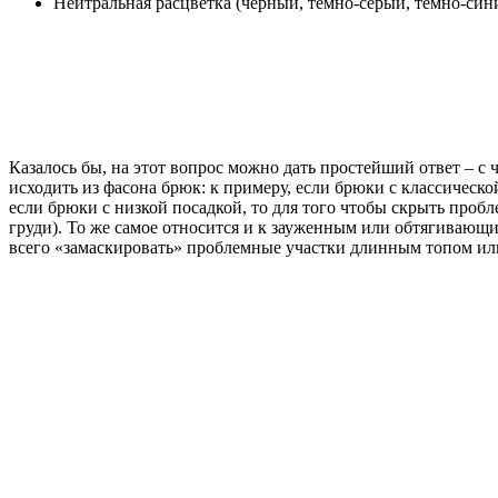
Нейтральная расцветка (черный, темно-серый, темно-с
Казалось бы, на этот вопрос можно дать простейший ответ – с 
исходить из фасона брюк: к примеру, если брюки с классическ
если брюки с низкой посадкой, то для того чтобы скрыть проб
груди). То же самое относится и к зауженным или обтягивающ
всего «замаскировать» проблемные участки длинным топом ил