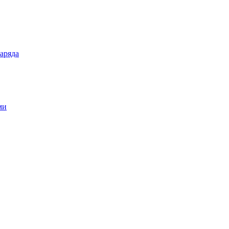
аряда
ми