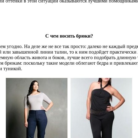
иний оттенки в этой ситуации оказываются лучшими помощника
С чем носить брюки?
чем угодно. На деле же не все так просто: далеко не каждый пр
ой или завышенной линии талии, то к ним подойдет практически 
лемную область живота и боков, лучше всего подобрать длинную
им брюкам: поскольку такие модели облегают бедра и привлекают
и туникой.