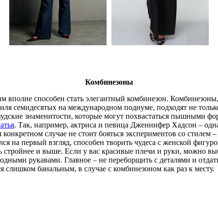
Комбинезоны
им вполне способен стать элегантный комбинезон. Комбинезоны
иля семидесятых на международном подиуме, подходят не тольк
ливудские знаменитости, которые могут похвастаться пышными 
атья
. Так, например, актриса и певица Дженнифер Хадсон – од
 конкретном случае не стоит бояться экспериментов со стилем –
ся на первый взгляд, способен творить чудеса с женской фигу
 стройнее и выше. Если у вас красивые плечи и руки, можно выб
одными рукавами. Главное – не переборщить с деталями и отдат
я слишком банальным, в случае с комбинезоном как раз к месту.