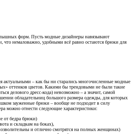
 пышных форм. Пусть модные дизайнеры навязывают
, что немаловажно, удобными всё равно остаются брюки для
тся актуальными – как бы ни старались многочисленные модные
ых» оттенков цветов. Какими бы трендовыми не были такие
ться делового дресс-кода) невозможно – а значит, самой
ошении обладательниц большого размера одежды, для которых
ишком зауженные брюки – вообще не подходит в силу
ера можно отнести следующие характеристики:
е от бедра брюки)
ота и складкам на боках),
 позволительны и отлично смотрятся на полных женщинах)