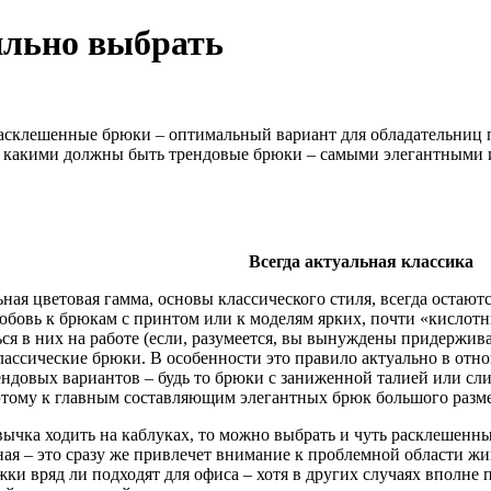
ильно выбрать
расклешенные брюки – оптимальный вариант для обладательниц
, какими должны быть трендовые брюки – самыми элегантными и
Всегда актуальная классика
ная цветовая гамма, основы классического стиля, всегда остаю
овь к брюкам с принтом или к моделям ярких, почти «кислотн
ься в них на работе (если, разумеется, вы вынуждены придержива
лассические брюки. В особенности это правило актуально в отн
ндовых вариантов – будь то брюки с заниженной талией или сл
этому к главным составляющим элегантных брюк большого разм
вычка ходить на каблуках, то можно выбрать и чуть расклешенны
ая – это сразу же привлечет внимание к проблемной области жив
и вряд ли подходят для офиса – хотя в других случаях вполне