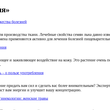
ия»
жества болезней
ля производства ткани. Лечебные свойства семян льна давно изв
мена применяются активно для лечения болезней пищеварительно
ения
ющее и заживляющее воздействие на кожу. Это растение очень п
.
 – о пользе употребления
ние придать вам сил и сделать вас более внимательным? Эксперт
ст вам энергии и улучшит вашу концентрацию.
гинекологии: женские травы