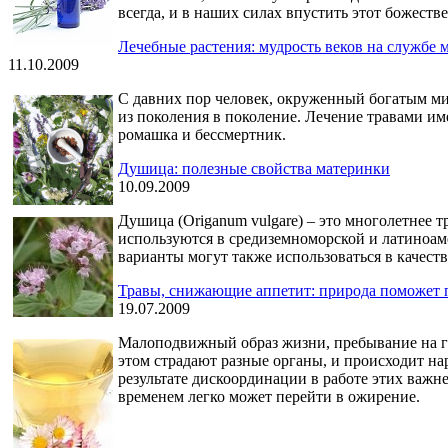
всегда, и в наших силах впустить этот божест
Лечебные растения: мудрость веков на службе
11.10.2009
С давних пор человек, окруженный богатым мир
из поколения в поколение. Лечение травами им
ромашка и бессмертник.
Душица: полезные свойства материнки
10.09.2009
Душица (Origanum vulgare) – это многолетнее 
используются в средиземноморской и латиноам
варианты могут также использоваться в качеств
Травы, снижающие аппетит: природа поможет 
19.07.2009
Малоподвижный образ жизни, пребывание на гр
этом страдают разные органы, и происходит на
результате дискоординации в работе этих важн
временем легко может перейти в ожирение.