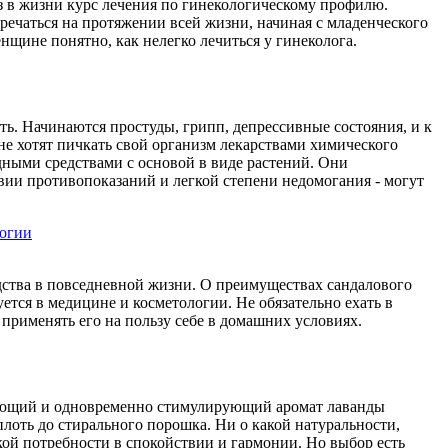
з в жизни курс лечения по гинекологическому профилю.
речаться на протяжении всей жизни, начиная с младенческого
енщине понятно, как нелегко лечиться у гинеколога.
ть. Начинаются простуды, грипп, депрессивные состояния, и к
не хотят пичкать свой организм лекарствами химического
ными средствами с основой в виде растений. Они
твии противопоказаний и легкой степени недомогания - могут
логии
едства в повседневной жизни. О преимуществах сандалового
уется в медицине и косметологии. Не обязательно ехать в
 применять его на пользу себе в домашних условиях.
вающий и одновременно стимулирующий аромат лаванды
лоть до стирального порошка. Ни о какой натуральности,
ской потребности в спокойствии и гармонии. Но выбор есть