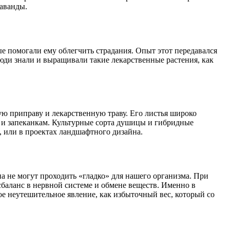
лаванды.
е помогали ему облегчить страдания. Опыт этот передавался
люди знали и выращивали такие лекарственные растения, как
ую приправу и лекарственную траву. Его листья широко
 и запеканкам. Культурные сорта душицы и гибридные
, или в проектах ландшафтного дизайна.
 не могут проходить «гладко» для нашего организма. При
баланс в нервной системе и обмене веществ. Именно в
ое неутешительное явление, как избыточный вес, который со