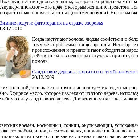
Пожалуй, нет ни одной женщины, которая не прошла бы хоть ра
Акушер-гинеколог – это врач, с которым женщине предстоит вст
возраста и заканчивая старостью (постменопаузой). Но только ж
Зимние недуги: фитотерапия на страже здоровья
08.12.2010
Когда наступают холода, людям свойственно боле
тому же - проблемы с пищеварением. Некоторые 
происхождения и предпочитают обходиться народ
действительно в некоторых случаях - при отсутс
помочь.
Сандаловое дерево - экзотика на службе космето
20.12.2009
ских растений, теперь же постоянно используем их чудесные ср
вно. Эфирное масло, которое извлекают из этого дерева, использ
елебную силу сандалового дерева. Достаточно узнать, как можно
е советских времен. Роскошный, тонкий, окутывающий, успокаи
кже его любим, и покупаем этот запах, воплощенный во всем, вп
 - производители всего лишь как на струнах играют на человече