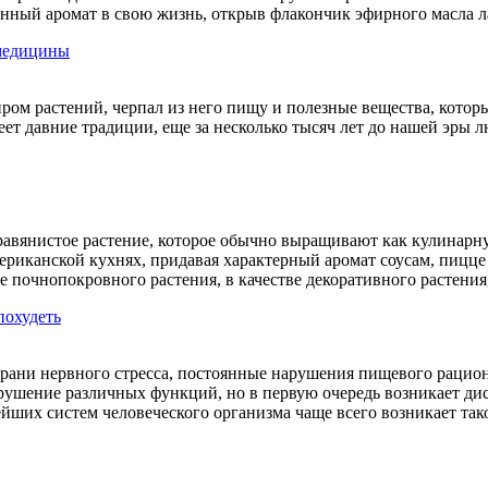
венный аромат в свою жизнь, открыв флакончик эфирного масла 
 медицины
ом растений, черпал из него пищу и полезные вещества, которы
еет давние традиции, еще за несколько тысяч лет до нашей эры 
травянистое растение, которое обычно выращивают как кулинарн
ериканской кухнях, придавая характерный аромат соусам, пицце
е почнопокровного растения, в качестве декоративного растения
похудеть
ани нервного стресса, постоянные нарушения пищевого рациона
рушение различных функций, но в первую очередь возникает дис
ейших систем человеческого организма чаще всего возникает так