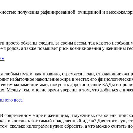
можностью получения рафинированной, очищенной и высококалор
 просто обязаны следить за своим весом, так как это необходи
мя родов, а также повышает риск возникновения у женщины гес
ам
а любым путем, как правило, стремятся люди, страдающие ожире
одит избыточное накопление жира в местах его физиологически
всевозможными диетами, покупать дорогостоящие БАДы и прочие
ах. Между тем, многие врачи уверены в том, что добиться сниже
льного веса
В современном мире и женщины, и мужчины, озабочены поиском
как вычислить тот самый вожделенный идеал? Для этого сущест
том, сколько килограмм нужно сбросить, а что можно считать н