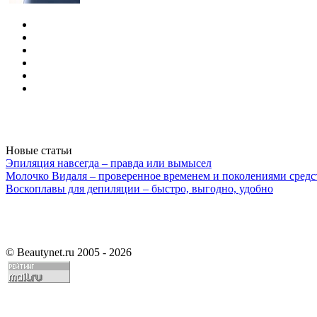
Новые статьи
Эпиляция навсегда – правда или вымысел
Молочко Видаля – проверенное временем и поколениями средс
Воскоплавы для депиляции – быстро, выгодно, удобно
©
Beautynet.ru 2005 - 2026