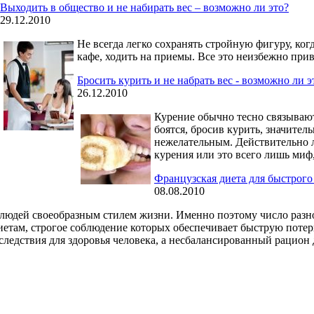
Выходить в общество и не набирать вес – возможно ли это?
29.12.2010
Не всегда легко сохранять стройную фигуру, ко
кафе, ходить на приемы. Все это неизбежно прив
Бросить курить и не набрать вес - возможно ли э
26.12.2010
Курение обычно тесно связывают
боятся, бросив курить, значител
нежелательным. Действительно 
курения или это всего лишь ми
Французская диета для быстрого
08.08.2010
 людей своеобразным стилем жизни. Именно поэтому число разно
етам, строгое соблюдение которых обеспечивает быструю потер
следствия для здоровья человека, а несбалансированный рацион