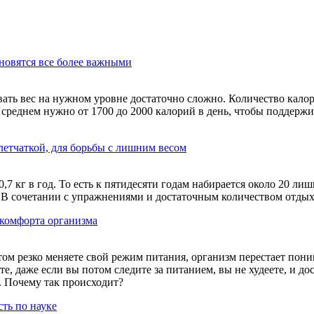
новятся все более важными
ивать вес на нужном уровне достаточно сложно. Количество кало
в среднем нужно от 1700 до 2000 калорий в день, чтобы поддерж
летчаткой, для борьбы с лишним весом
 кг в год. То есть к пятидесяти годам набирается около 20 лиш
 В сочетании с упражнениями и достаточным количеством отдыха
 комфорта организма
том резко меняете свой режим питания, организм перестает пони
ате, даже если вы потом следите за питанием, вы не худеете, и д
. Почему так происходит?
ть по науке