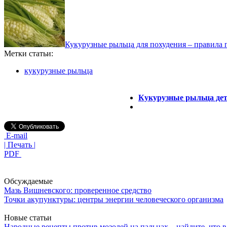
Кукурузные рыльца для похудения – правила
Метки статьи:
кукурузные рыльца
Кукурузные рыльца дет
E-mail
| Печать |
PDF
Обсуждаемые
Мазь Вишневского: проверенное средство
Точки акупунктуры: центры энергии человеческого организма
Новые статьи
Народные рецепты против мозолей на пальцах – найдите, что 