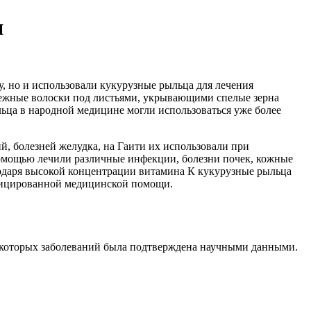
я
щу, но и использовали кукурузные рыльца для лечения
 нежные волоски под листьями, укрывающими спелые зерна
ьца в народной медицине могли использоваться уже более
й, болезней желудка, на Гаити их использовали при
 помощью лечили различные инфекции, болезни почек, кожные
агодаря высокой концентрации витамина К кукурузные рыльца
ифицированной медицинской помощи.
некоторых заболеваний была подтверждена научными данными.