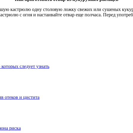
ьшую кастрюлю одну столовую ложку свежих или сушеных кукуру
кастрюлю с огня и настаивайте отвар еще полчаса. Перед употр
 которых следует узнать
в отеков и цистита
зона риска