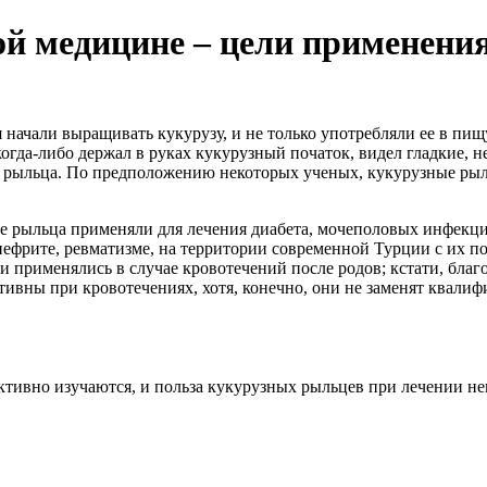
й медицине – цели применени
я начали выращивать кукурузу, и не только употребляли ее в пи
когда-либо держал в руках кукурузный початок, видел гладкие,
е рыльца. По предположению некоторых ученых, кукурузные рыл
ые рыльца применяли для лечения диабета, мочеполовых инфекци
, нефрите, ревматизме, на территории современной Турции с их
ни применялись в случае кровотечений после родов; кстати, бл
тивны при кровотечениях, хотя, конечно, они не заменят квал
активно изучаются, и польза кукурузных рыльцев при лечении 