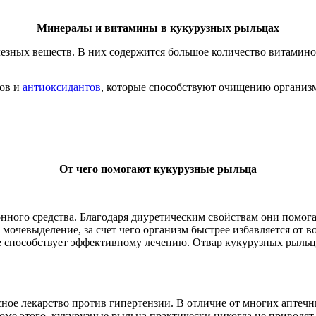
Минералы и витамины в кукурузных рыльцах
зных веществ. В них содержится большое количество витаминов
дов и
антиоксидантов
, которые способствуют очищению организм
От чего помогают кукурузные рыльца
гонного средства. Благодаря диуретическим свойствам они пом
очевыделение, за счет чего организм быстрее избавляется от во
е способствует эффективному лечению. Отвар кукурузных рыльц
сное лекарство против гипертензии. В отличие от многих аптеч
оме этого, кукурузные рыльца практически никогда не приводя