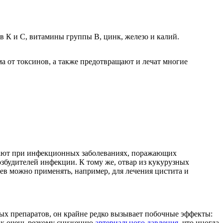
 К и С, витамины группы В, цинк, железо и калий.
а от токсинов, а также предотвращают и лечат многие
огают при инфекционных заболеваниях, поражающих
збудителей инфекции. К тому же, отвар из кукурузных
ев можно применять, например, для лечения цистита и
ных препаратов, он крайне редко вызывает побочные эффекты:
т к очень резкому снижению
артериального давления
, что иногда