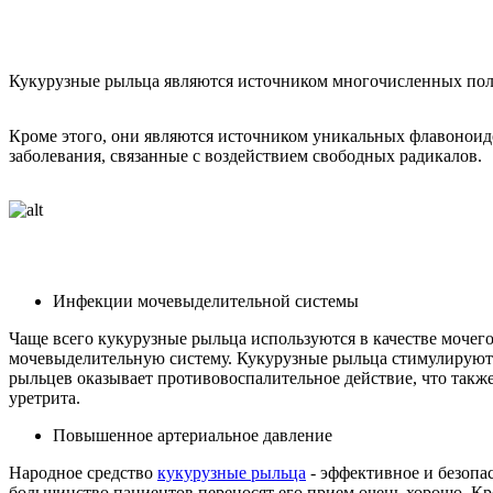
Кукурузные рыльца являются источником многочисленных поле
Кроме этого, они являются источником уникальных флавонои
заболевания, связанные с воздействием свободных радикалов.
Инфекции мочевыделительной системы
Чаще всего кукурузные рыльца используются в качестве моче
мочевыделительную систему. Кукурузные рыльца стимулируют м
рыльцев оказывает противовоспалительное действие, что такж
уретрита.
Повышенное артериальное давление
Народное средство
кукурузные рыльца
- эффективное и безопа
большинство пациентов переносят его прием очень хорошо. Кр