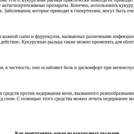
антигипертензивные препараты. Конечно, использовать кукуруз
ае. Заболевания, которые приводят к гипертензии, могут быть о
ия кожной сыпи и фурункулов, вызванных различными инфекци
 действие. Кукурузные рыльца также можно применять для облег
, в частности, они ослабляют боль и дискомфорт при мочеиспу
х средств против недержания мочи, вызванного разнообразными
д сном. С помощью этого средства можно лечить недержание моч
Как приготовить отвар из кукурузных рыльцев