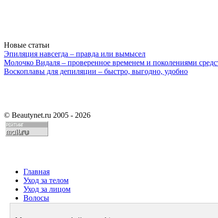
Новые статьи
Эпиляция навсегда – правда или вымысел
Молочко Видаля – проверенное временем и поколениями средс
Воскоплавы для депиляции – быстро, выгодно, удобно
©
Beautynet.ru 2005 - 2026
Главная
Уход за телом
Уход за лицом
Волосы
Парфюмерия
Здоровье