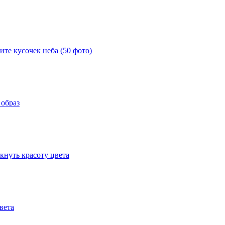
те кусочек неба (50 фото)
 образ
кнуть красоту цвета
вета