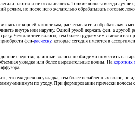
легали плотно и не отслаивались. Тонкие волосы всегда лучше 
ячий режим, но после него желательно обрабатывать готовые ло
игаясь от корней к кончикам, расчесывая ее и обрабатывая в мес
учивать внутрь или наружу. Одной рукой держать фен, а другой 
е сразу. Чем длиннее волосы, тем более трудоемким становится п
 приобрести фен-
расческу
, которые сегодня имеются в ассортимен
дочное средство, длинные волосы необходимо поместить на таре
объемная укладка или более выразительные волны. На
коротких 
диффузора.
 что ежедневная укладка, тем более ослабленных волос, не идет
амму-минимум по уходу. При формировании прически волосы спа