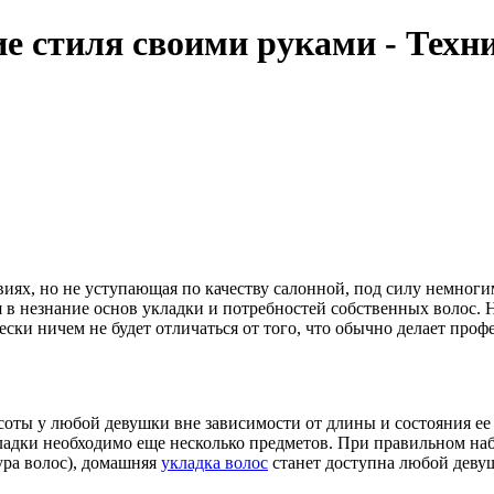
ие стиля своими руками - Техн
иях, но не уступающая по качеству салонной, под силу немногим
 в незнание основ укладки и потребностей собственных волос. Но
ки ничем не будет отличаться от того, что обычно делает профе
соты у любой девушки вне зависимости от длины и состояния ее
ладки необходимо еще несколько предметов. При правильном на
ура волос), домашняя
укладка волос
станет доступна любой деву