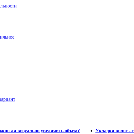
альности
вильное
вариант
ожно ли визуально увеличить объем?
Укладки волос -