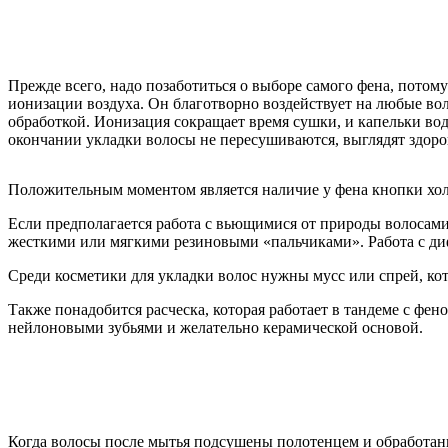
Прежде всего, надо позаботиться о выборе самого фена, потому
ионизации воздуха. Он благотворно воздействует на любые во
обработкой. Ионизация сокращает время сушки, и капельки вод
окончании укладки волосы не пересушиваются, выглядят здор
Положительным моментом является наличие у фена кнопки холо
Если предполагается работа с вьющимися от природы волосами
жесткими или мягкими резиновыми «пальчиками». Работа с ди
Среди косметики для укладки волос нужны мусс или спрей, кот
Также понадобится расческа, которая работает в тандеме с фе
нейлоновыми зубьями и желательно керамической основой.
Когда волосы после мытья подсушены полотенцем и обработаны