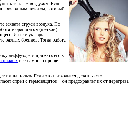
сушить теплым воздухом. Если
коны холодным потоком, который
те захвата струей воздуха. По
работать брашингом (щеткой) –
роцесс. И если укладка
те разных брендов. Тогда работа
лку диффузора и прижать его к
стрижках
все намного проще:
 им на пользу. Если это приходится делать часто,
сет спрей с термозащитой – он предохраняет их от перегрева