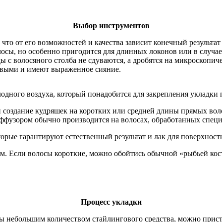
Выбор инструментов
 что от его возможностей и качества зависит конечный результа
лосы, но особенно пригодится для длинных локонов или в случ
ы с волосяного столба не сдуваются, а дробятся на микроскопич
овыми и имеют выраженное сияние.
дного воздуха, который понадобится для закрепления укладки 
 создание кудряшек на коротких или средней длины прямых воло
ффузором обычно производится на волосах, обработанных спец
орые гарантируют естественный результат и лак для поверхност
ном. Если волосы короткие, можно обойтись обычной «рыбьей ко
Процесс укладки
 небольшим количеством стайлингового средства, можно присту