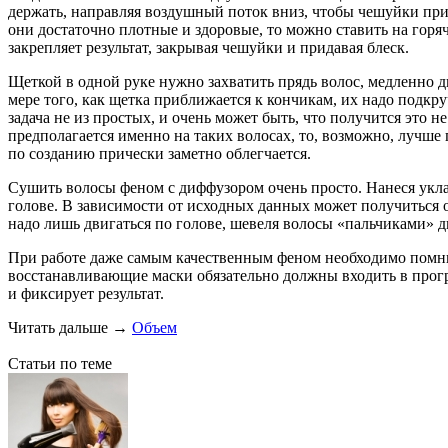
держать, направляя воздушный поток вниз, чтобы чешуйки при
они достаточно плотные и здоровые, то можно ставить на гор
закрепляет результат, закрывая чешуйки и придавая блеск.
Щеткой в одной руке нужно захватить прядь волос, медленно дв
мере того, как щетка приближается к кончикам, их надо подкр
задача не из простых, и очень может быть, что получится это н
предполагается именно на таких волосах, то, возможно, лучше
по созданию прически заметно облегчается.
Сушить волосы феном с диффузором очень просто. Нанеся укла
голове. В зависимости от исходных данных может получиться 
надо лишь двигаться по голове, шевеля волосы «пальчиками» 
При работе даже самым качественным феном необходимо помнить,
восстанавливающие маски обязательно должны входить в прогр
и фиксирует результат.
Читать дальше
→
Объем
Статьи по теме