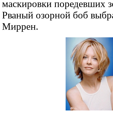
маскировки поредевших зо
Рваный озорной боб выбр
Миррен.