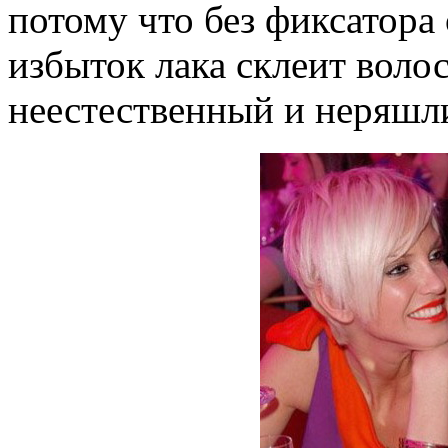
потому что без фиксатора 
избыток лака склеит воло
неестественный и неряшл