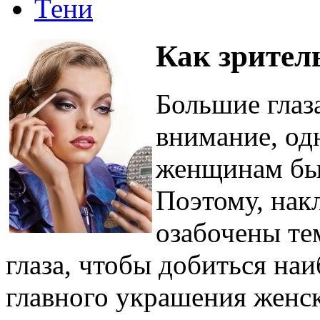
Тени
Как зрител
Большие глаз
внимание, од
женщинам быв
Поэтому, нак
озабочены те
глаза, чтобы добиться на
главного украшения женск