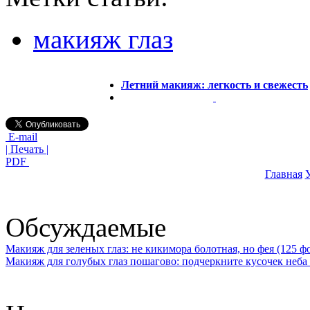
макияж глаз
Летний макияж: легкость и свежесть
E-mail
| Печать |
PDF
Главная
У
Обсуждаемые
Макияж для зеленых глаз: не кикимора болотная, но фея (125 ф
Макияж для голубых глаз пошагово: подчеркните кусочек неба 