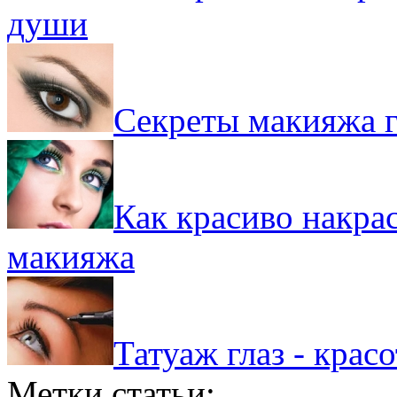
души
Секреты макияжа г
Как красиво накрас
макияжа
Татуаж глаз - крас
Метки статьи: