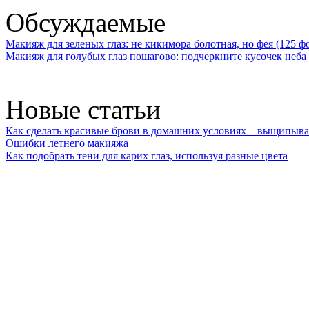
Обсуждаемые
Макияж для зеленых глаз: не кикимора болотная, но фея (125 ф
Макияж для голубых глаз пошагово: подчеркните кусочек неба 
Новые статьи
Как сделать красивые брови в домашних условиях – выщипыва
Ошибки летнего макияжа
Как подобрать тени для карих глаз, используя разные цвета