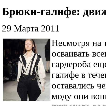
Брюки-галифе: движ
29 Марта 2011
Несмотря на 
осваивать вс
гардероба ещ
галифе в теч
оставались че
моду они вош